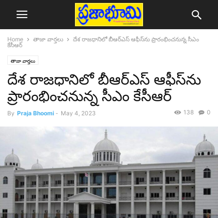
Home
తాజా వార్తలు
దేశ రాజధానిలో బీఆర్‌ఎస్‌ ఆఫీస్‌ను ప్రారంభించనున్న సీఎం
కేసీఆర్
తాజా వార్తలు
దేశ రాజధానిలో బీఆర్‌ఎస్‌ ఆఫీస్‌ను
ప్రారంభించనున్న సీఎం కేసీఆర్
138
0
By
Praja Bhoomi
-
May 4, 2023