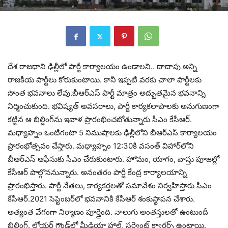
దేశ రాజధాని ఢిల్లీలో పార్టీ కార్యాలయం ఉండాలని.. దాదాపు అన్ని
రాజకీయ పార్టీలు కోరుకుంటాయి. కానీ ఇప్పటి వరకు చాలా పార్టీలకు
సొంత భవనాలు లేవు.బీఆర్‌ఎస్ పార్టీ మాత్రం అద్భుతమైన భవనాన్ని
నిర్మించుకుంది. భవిష్యత్ అవసరాలు, పార్టీ కార్యకలాపాలకు అనుగుణంగా
కట్టిన ఆ బిల్డింగ్‌ను ఇవాళ ప్రారంభించబోతున్నారు సీఎం కేసీఆర్.
మధ్యాహ్నం ఒంటిగంటా 5 నిముషాలకు ఢిల్లీలోని బీఆర్‌ఎస్‌ కార్యాలయం
ప్రారంభోత్సవం చేస్తారు. మధ్యాహ్నం 12:30కి వసంత్ విహార్‌లోని
బీఆర్ఎస్ ఆఫీసుకు సీఎం చేరుకుంటారు. హోమం, యాగం, వాస్తు పూజల్లో
కేసీఆర్ పాల్గొననున్నారు. అనంతరం పార్టీ కేంద్ర కార్యాలయాన్ని
ప్రారంభిస్తారు. పార్టీ నేతలు, కార్యకర్తలతో సమావేశం నిర్వహిస్తారు సీఎం
కేసీఆర్.2021 సెప్టెంబర్‌లో భవనానికి కేసీఆర్ శంకుస్థాపన చేశారు.
అత్యంత వేగంగా నిర్మాణం పూర్తైంది. నాలుగు అంతస్తులతో ఉంటుందీ
బిల్డింగ్. లోయర్ గ్రౌండ్‌లో మీడియా హాల్, సర్వెంట్ క్వార్టర్స్ ఉంటాయి.