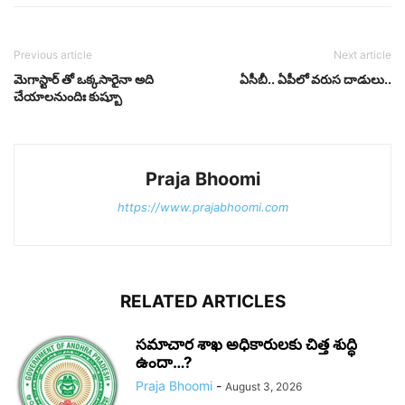
Previous article
Next article
మెగాస్టార్ తో ఒక్కసారైనా అది
ఏసీబీ.. ఏపీలో వరుస దాడులు..
చేయాలనుందిః కుష్బూ
Praja Bhoomi
https://www.prajabhoomi.com
RELATED ARTICLES
సమాచార శాఖ అధికారులకు చిత్త శుద్ధి
ఉందా…?
Praja Bhoomi
-
August 3, 2026