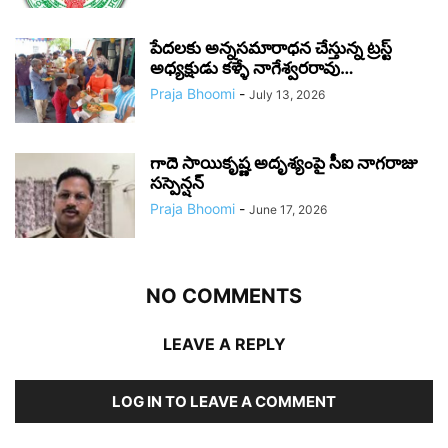
పేదలకు అన్నసమారాధన చేస్తున్న ట్రస్ట్
అధ్యక్షుడు కళ్ళే నాగేశ్వరరావు…
Praja Bhoomi
-
July 13, 2026
గాదె సాయికృష్ణ అదృశ్యంపై సీఐ నాగరాజు
సస్పెన్షన్
Praja Bhoomi
-
June 17, 2026
NO COMMENTS
LEAVE A REPLY
LOG IN TO LEAVE A COMMENT