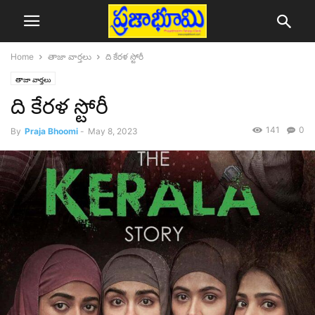
Home
తాజా వార్తలు
ది కేరళ స్టోరీ
తాజా వార్తలు
ది కేరళ స్టోరీ
141
0
By
Praja Bhoomi
-
May 8, 2023