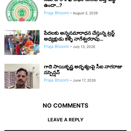
ఉందా…?
Praja Bhoomi
-
August 3, 2026
పేదలకు అన్నసమారాధన చేస్తున్న ట్రస్ట్
అధ్యక్షుడు కళ్ళే నాగేశ్వరరావు…
Praja Bhoomi
-
July 13, 2026
గాదె సాయికృష్ణ అదృశ్యంపై సీఐ నాగరాజు
సస్పెన్షన్
Praja Bhoomi
-
June 17, 2026
NO COMMENTS
LEAVE A REPLY