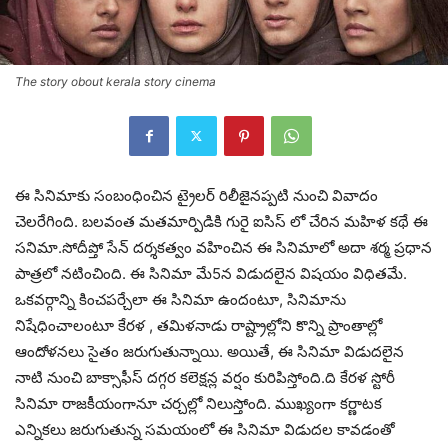
The story obout kerala story cinema
ఈ సినిమాకు సంబంధించిన ట్రైలర్ రిలీజైనప్పటి నుంచి వివాదం
చెలరేగింది. బలవంత మతమార్పిడికి గురై ఐసిస్ లో చేరిన మహిళ కథే ఈ
సనిమా.సోదీప్తో సేన్ దర్శకత్వం వహించిన ఈ సినిమాలో అదా శర్మ ప్రధాన
పాత్రలో నటించింది. ఈ సినిమా మే5న విడుదలైన విషయం విధితమే.
ఒకవర్గాన్ని కించపర్చేలా ఈ సినిమా ఉందంటూ, సినిమాను
నిషేధించాలంటూ కేరళ , తమిళనాడు రాష్ట్రాల్లోని కొన్ని ప్రాంతాల్లో
ఆందోళనలు సైతం జరుగుతున్నాయి. అయితే, ఈ సినిమా విడుదలైన
నాటి నుంచి బాక్సాఫీస్ దగ్గర కలెక్షన్ల వర్షం కురిపిస్తోంది.ది కేరళ స్టోరీ
సినిమా రాజకీయంగానూ చర్చల్లో నిలుస్తోంది. ముఖ్యంగా కర్ణాటక
ఎన్నికలు జరుగుతున్న సమయంలో ఈ సినిమా విడుదల కావడంతో