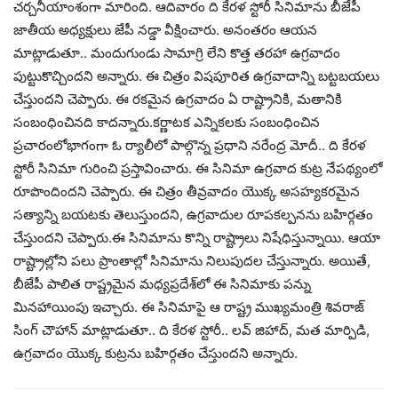
చర్చనీయాంశంగా మారింది. ఆదివారం ది కేరళ స్టోరీ సినిమాను బీజేపీ
జాతీయ అధ్యక్షులు జేపీ నడ్డా వీక్షించారు. అనంతరం ఆయన
మాట్లాడుతూ.. మందుగుండు సామాగ్రి లేని కొత్త తరహా ఉగ్రవాదం
పుట్టుకొచ్చిందని అన్నారు. ఈ చిత్రం విషపూరిత ఉగ్రవాదాన్ని బట్టబయలు
చేస్తుందని చెప్పారు. ఈ రకమైన ఉగ్రవాదం ఏ రాష్ట్రానికి, మతానికి
సంబంధించినది కాదన్నారు.కర్ణాటక ఎన్నికలకు సంబంధించిన
ప్రచారంలోభాగంగా ఓ ర్యాలీలో పాల్గొన్న ప్రధాని నరేంద్ర మోదీ.. ది కేరళ
స్టోరీ సినిమా గురించి ప్రస్తావించారు. ఈ సినిమా ఉగ్రవాద కుట్ర నేపథ్యంలో
రూపొందిందని చెప్పారు. ఈ చిత్రం తీవ్రవాదం యొక్క అసహ్యకరమైన
సత్యాన్ని బయటకు తెలుస్తుందని, ఉగ్రవాదుల రూపకల్పనను బహిర్గతం
చేస్తుందని చెప్పారు.ఈ సినిమాను కొన్ని రాష్ట్రాలు నిషేధిస్తున్నాయి. ఆయా
రాష్ట్రాల్లోని పలు ప్రాంతాల్లో సినిమాను నిలుపుదల చేస్తున్నారు. అయితే,
బీజేపీ పాలిత రాష్ట్రమైన మధ్యప్రదేశ్‌లో ఈ సినిమాకు పన్ను
మినహాయింపు ఇచ్చారు. ఈ సినిమాపై ఆ రాష్ట్ర ముఖ్యమంత్రి శివరాజ్
సింగ్ చౌహాన్ మాట్లాడుతూ.. ది కేరళ స్టోరీ.. లవ్ జిహాద్, మత మార్పిడి,
ఉగ్రవాదం యొక్క కుట్రను బహిర్గతం చేస్తుందని అన్నారు.