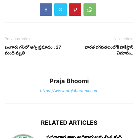
Previous article
Next article
బంగారు గనిలో అగ్ని ప్రమాదం.. 27
భారత గగనతలంలోకి పాకిస్థాన్
మంది మృతి
విమానం..
Praja Bhoomi
https://www.prajabhoomi.com
RELATED ARTICLES
సమాచార శాఖ అధికారులకు చిత్త శుద్ధి