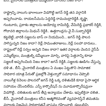
బీసీ..మైనారిటీ మంత్రులు డమ్మీలుగా మారింది నిజం కాదా?
రాష్ట్రాన్ని నాలుగు భాగాలుగా విడగొట్టి జగన్ రెడ్డి తన వర్గానికి
అప్పగించాడు. రాయలసీమను పెద్దిరెడ్డి రామచంద్రారెడ్డికి..కృష్ణా,
గుంటూరు, ప్రకాశం జిల్లాలను అయోధ్య రామిరెడ్డి, వేమిరెడ్డి ప్రభాకర్ రెడ్డికి,
గోదావరి జిల్లాలను మిథున్ రెడ్డికి.. ఉత్తరాంధ్రను వై.వీ.సుబ్బారెడ్డికి
కట్టబెట్టి..వారికి సజ్జలను బాస్ గా నియమించి… జగన్ రెడ్డి పాలన
సాగిస్తున్నది నిజం కాదా? రెడ్లే సామంతరాజులు..రెడ్లే సలహా దారులు..
రాష్ట్రంలో రెడ్లే సర్వం అన్నది నిజం కాదా? ఇతర వర్గాలకు చెందిన వైసీపీ
ఎమ్మెల్యేలు, మంత్రుల్ని డమ్మీలుగా మార్చి, వారిపై పెత్తనాన్ని కూడా
సజ్జలకే అప్పగించింది నిజం కాదా? జగన్ రెడ్డికి..సజ్జలకు ఊడిగం చేస్తున్న
దళి త.. బీసీ..మైనారిటీ మంత్రులు ఏ ముఖం పెట్టుకొని సామాజిక
సాధికార యాత్ర పేరుతో ప్రజల్లోకి వెళ్తున్నారో సమాధానం చెప్పాలి
నాలుగేళ్ల 8నెలల పాలనలో జగన్ రెడ్డి ఒక్క దళితుడికి కూడా పైసా ఆర్థిక
సహాయం చేసిందిలేదు. ఎస్సీ కార్పొరేషన్ ను మూడుకార్పొరేషన్లుగా
విడగొట్టి.. దళితులకు జగన్ తీవ్ర అన్యాయం చేశాడు. ఇప్పటికైనా దళిత..
బీసీ..మైనారిటీ మంత్రులు కనీస ఆత్మగౌరవంతో వ్యవహరిస్తేనే తమతమ
వర్గాలకు నిజమైన సాధికారతనే వాస్తవం గ్రహించాలి. డబ్బులిచ్చి