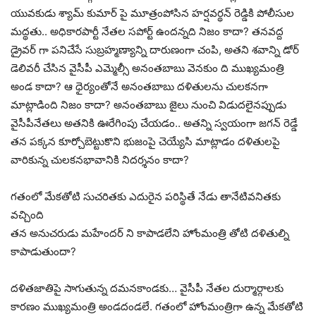
యువకుడు శ్యామ్ కుమార్ పై మూత్రంపోసిన హర్షవర్థన్ రెడ్డికి పోలీసుల
మద్థతు.. అధికారపార్టీ నేతల సపోర్ట్ ఉందన్నది నిజం కాదా? తనవద్ద
డ్రైవర్ గా పనిచేసే సుబ్రహ్మణ్యాన్ని దారుణంగా చంపి, అతని శవాన్ని డోర్
డెలివరీ చేసిన వైసీపీ ఎమ్మెల్సీ అనంతబాబు వెనకుం ది ముఖ్యమంత్రి
అండ కాదా? ఆ ధైర్యంతోనే అనంతబాబు దళితులను చులకనగా
మాట్లాడింది నిజం కాదా? అనంతబాబు జైలు నుంచి విడుదలైనప్పుడు
వైసీపీనేతలు అతనికి ఊరేగింపు చేయడం.. అతన్ని స్వయంగా జగన్ రెడ్డే
తన పక్కన కూర్చోబెట్టుకొని భుజంపై చెయ్యేసి మాట్లాడం దళితులపై
వారికున్న చులకనభావానికి నిదర్శనం కాదా?
గతంలో మేకతోటి సుచరితకు ఎదురైన పరిస్థితే నేడు తానేటివనితకు
వచ్చింది
తన అనుచరుడు మహేందర్ ని కాపాడలేని హోంమంత్రి తోటి దళితుల్ని
కాపాడుతుందా?
దళితజాతిపై సాగుతున్న దమనకాండకు… వైసీపీ నేతల దుర్మార్గాలకు
కారణం ముఖ్యమంత్రి అండదండలే. గతంలో హోంమంత్రిగా ఉన్న మేకతోటి