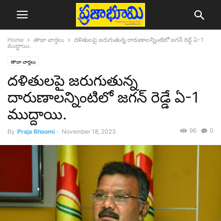
Home
తాజా వార్తలు
దళితులపై జరుగుతున్న దారుణాలన్నింటిలో జగన్ రెడ్డే ఏ-1
ముద్దాయి.
తాజా వార్తలు
దళితులపై జరుగుతున్న
దారుణాలన్నింటిలో జగన్ రెడ్డే ఏ-1
ముద్దాయి.
96
0
By
Praja Bhoomi
-
November 18, 2023