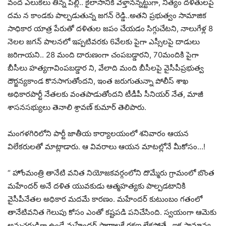
వంద ఎలుకలు తిన్న పిల్లి.. కైలాసానికి వెళ్తానన్నట్టుగా, నిత్యం దళితులపై
దమ న కాండకు పాల్పడుతున్న జగన్ రెడ్డి..అతని ప్రభుత్వం సామాజిక
సాధికార యాత్ర పేరుతో దళితుల జపం చేయడం సిగ్గుచేటని, నాలుగేళ్ల 8
నెలల జగన్ పాలనలో ఇప్పటివరకు 6వేలకు పైగా ఎస్సీలపై దాడులు
జరిగాయని.. 28 మంది దారుణంగా చంపబడ్డారని, 70మందికి పైగా
బీసీలు హత్యగావింపబడ్డార ని, వేలాది మంది బీసీలపై వైసీపీప్రభుత్వ
దౌర్జన్యకాండ కొనసాగుతోందని, ఇంత జరుగుతున్నా పోలీస్ శాఖ
అధికారపార్టీ నేతలకు వంతపాడుతోందని టీడీపీ సీనియర్ నేత, మాజీ
శాసనసభ్యులు తెనాలి శ్రావణ్ కుమార్ తెలిపారు.
మంగళగిరిలోని పార్టీ జాతీయ కార్యాలయంలో శనివారం ఆయన
విలేకరులతో మాట్లాడారు. ఆ వివరాలు ఆయన మాటల్లోనే మీకోసం…!
“ హోంమంత్రి తానేటి వనిత నియోజకవర్గంలోని దొమ్మేరు గ్రామంలో బొంత
మహేందర్ అనే దళిత యువకుడు ఆత్మహత్యకు పాల్పడటానికి
వైసీపీనేతల అధికార మదమే కారణం. మహేందర్ కుటుంబం గతంలో
తానేటివనిత గెలుపు కోసం ఎంతో కష్టపడి పనిచేసింది. స్వయంగా ఆమెకు
అనుచరుడిగా ఉండే మహేందర్ ప్రాణాలకే రక్షణ లేకపోతే.. ఇక సామాన్య