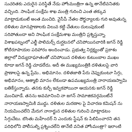
సుచరితకు ఎదురైన పరిస్థితే నేడు హోంమంత్రిగా ఉన్న తానేటివనితకు
వచ్చింది. సాంఘిక సంక్షేమ శాఖ మంత్రి గురించి ఎంత తక్కువ
మాట్లాడుకుంటే అంత మంచిది. వైసీపీ నేతల దౌర్జన్యాలకు గురి అవుతున్న
దళితుల మానప్రాణాలకు విలువ కట్టి చేతులు దులుపుకుంటే
సరిపోతుందా అని సాంఘిక సంక్షేమశాఖ మంత్రిని ప్రశ్నిస్తున్నా.
విశాఖపట్నంలో ఎల్జీ పాలిమర్స్ దుర్ఘటనలో చనిపోయినవారికి జగన్ రెడ్డి
కోటిరూపాయల పరిహారం అందించాడు. ప్రభుత్వ నిర్లక్ష్యంతో ప్రకాశం
జిల్లాలో విద్యుదాఘాతంతో చనిపోయిన దళితుల కుటుంబాల ముఖం
కూడా జగన్ రెడ్డి చూడలేదు. అదీ ఈ ముఖ్యమంత్రికి దళితులపై వారి
ప్రాణాలపై ఉన్న ప్రేమ.. అభిమానం. దళితజాతి పేరు చెప్పుకుంటూ సిగ్గు,
అభిమానం, ఆత్మాభి మానం లేకుండా ఉపముఖ్యమంత్రి నారాయణస్వామి
బతికేస్తున్నాడు. తనకు కుర్చీ ఇవ్వకపోయినా ఆయనకు జగన్ రెడ్డి
మంచివాడే. తనను అవమానించి నా జగన్ సామాజికవర్గమంటేనే
నారాయణస్వామికి ముద్దు. దళితుల మరణాల పై విచారణ కమిషన్ ను
నియమించలేని మేరుగ నాగార్జున దళితుల గురించి మాట్లాడటం
సిగ్గుచేటు. బొంతు మహేందర్ ని ఎందుకు స్టేషన్ కు పిలిపించారని తన
పరిధిలోని పోలీసుల్ని ప్రశ్నించలేని తానేటి వనిత హోంమంత్రా? ఇలాంటి