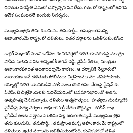
దళితుల పరిస్థితి ఏమిటో చెప్పాల్సిన పనిలేదు. గతంలో రాష్ట్రంలో జరిగిన
అనేక సంఘటనలే ఇందుకు నిదర్శనం.
ముఖ్యమంత్రిది తమ కులమని.. తమపార్టీ… తమప్రాంతమన్న
అహంకారంమే రాష్ట్రంలో దళితులు..ఇతర వర్గాలను బలితీసుకుంటోంది
డాక్టర్ సుధాకర్ నుంచి ఇటీవల కంచికచర్లలో దళితయువకుడిపై మూత్రం
పోసిన ఘటన వరకు అన్నింటికీ జగన్ రెడ్డి, వైసీపీనేతలు, మంత్రుల
అహంకారపూరిత అధికారదర్పమే కారణం. ఆ దర్పానికే నెల్లూరులో
నారాయణ అనే దళితుడు పోలీసులు చిత్రహింసల వల్ల చనిపోయాడు.
కర్నూల్లో దళిత యువకుడిని పోలీ సులు దొంగతనం నేరంపై స్టేషన్ కు
పిలిపించి చిత్రహింసలకు గురిచేయడంతో అవమానభారంతో అతను
ఆత్మహత్య చేసుకున్నాడు. దళితుల ఆత్మహత్యలు.. హత్యలు ముమ్మాటికీ
వైసీపీప్రభుత్వ చర్యలు..అధికారపార్టీ నేతల దౌర్జన్యం.. పోలీస్ శాఖ
వైసీపీనేతలకు వత్తాసు పలకడం వల్ల జరుగుతున్నవే. ముఖ్యమం త్రిది
తమ కులమని.. తమపార్టీ… తమప్రాంతమన్న అహంకారంమే రాష్ట్రంలో
దళితులు..ఇతర వర్గాలను బలితీసుకుంటోంది. కంచికచర్లలో దళిత