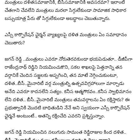
మంత్రులు దళితసమాజానికి, బీసీసమాజానికి అవసరమా? ఇలాంటి
చేతగాని చేవలేని మంత్రులు మరలా సిగ్గులేకుండా సామాజిక సాధికార
బస్సుయాత్ర పేరు తో సిగ్గులేకుండా అబద్ధాలు చెబుతున్నారు.
ఎస్సీ కార్పొరేషన్ ఛైర్మన్ వ్యాఖ్యలపై దళిత మంత్రులు ఏం సమాధానం
చెబుతారు?
జగన్ రెడ్డి ..మంత్రులు ఎవరూ నోరుతెరవకుండా భయపెడుతూ.. డీజీపీగా
రాజేంద్రనాథ్ రెడ్డిని నియమించుకొని, సకల శాఖలపై పెత్తనాన్ని తన
వర్గానికే చెందిన సజ్జలకు అప్పగించి, తన మాటే నెగ్గించుకుంటూ,
దళిత..బీసీ..మైనారిటీ వర్గ మంత్రుల్ని ఉత్సవవిగ్రహాలుగా మార్చాడు
అనేది ఎవరూ కాదనలేని సత్యం. కనీస ఆత్మగౌరవం..కనీస స్వాభిమానం
లేని దళిత.. బీసీ..మైనారిటీ మంత్రులు తమవర్గాలను ఏం రక్షిస్తారు? ఈ
ప్రభుత్వానికి మొదటి బాధితుడిని నేనే అని స్వయంగా ఎస్సీ కార్పొరేషన్
ఛైర్మనే అంటుంటే.. అతన్ని రక్షించేది ఎవరని ప్రశ్నిస్తున్నాం.
జగన్ రెడ్డి నియమించిన నలుగురు సామంత రెడ్డిరాజుల కింద దళిత..