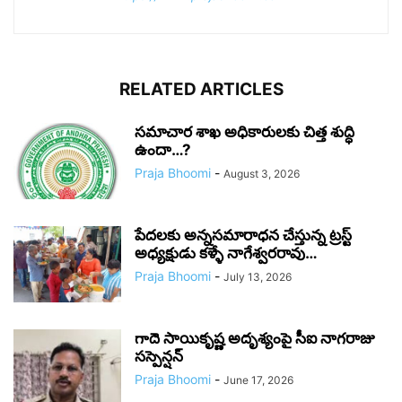
RELATED ARTICLES
సమాచార శాఖ అధికారులకు చిత్త శుద్ధి
ఉందా…?
Praja Bhoomi
-
August 3, 2026
పేదలకు అన్నసమారాధన చేస్తున్న ట్రస్ట్
అధ్యక్షుడు కళ్ళే నాగేశ్వరరావు…
Praja Bhoomi
-
July 13, 2026
గాదె సాయికృష్ణ అదృశ్యంపై సీఐ నాగరాజు
సస్పెన్షన్
Praja Bhoomi
-
June 17, 2026