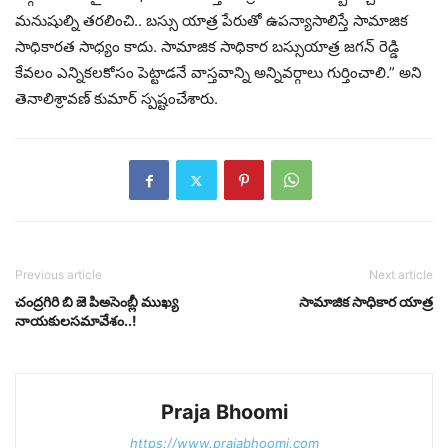
మనుషుల్ని తరలించి.. బస్సు యాత్ర పేరుతో ఉపన్యాసాలిస్తే సామాజిక
సాధికారత సాధ్యం కాదు. సామాజిక సాధికార బస్సుయాత్ర జగన్ రెడ్డి
కేవలం ఎన్నికలకోసం పెట్టాడనే వాస్తవాన్ని అన్నివర్గాలు గుర్తించాలి.” అని
తెనాలిశ్రావణ్ కుమార్ స్పష్టంచేశారు.
Previous article
Next article
చంద్రగిరి బి జె పిఅసెంబ్లీ ముఖ్య
సామాజిక సాధికార యాత్ర
నాయకులసమావేశం..!
Praja Bhoomi
https://www.prajabhoomi.com