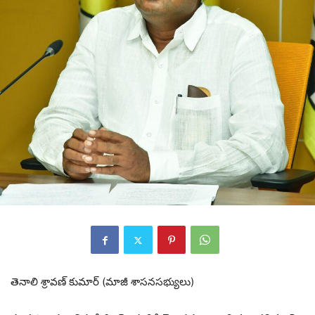
తెనాలి శ్రావణ్ కుమార్ (మాజీ శాసనసభ్యులు)