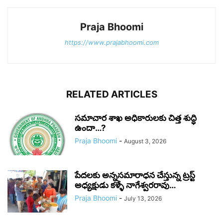
Praja Bhoomi
https://www.prajabhoomi.com
RELATED ARTICLES
సమాచార శాఖ అధికారులకు చిత్త శుద్ధి
ఉందా…?
Praja Bhoomi
-
August 3, 2026
పేదలకు అన్నసమారాధన చేస్తున్న ట్రస్ట్
అధ్యక్షుడు కళ్ళే నాగేశ్వరరావు…
Praja Bhoomi
-
July 13, 2026