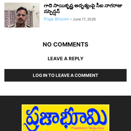
గాదె సాయికృష్ణ అదృశ్యంపై సీఐ నాగరాజు
సస్పెన్షన్
Praja Bhoomi
-
June 17, 2026
NO COMMENTS
LEAVE A REPLY
LOG IN TO LEAVE A COMMENT