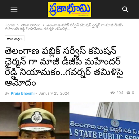
Home
తాజా వార్తలు
తెలంగాణ పబ్లిక్ సర్వీస్ కమిషన్ ఛైర్మన్ గా మాజీ డీజీపీ
మహేందర్ రెడ్డి నియామకం..గవర్నర్ తమిళిసై...
తాజా వార్తలు
తెలంగాణ పబ్లిక్ సర్వీస్ కమిషన్
ఛైర్మన్ గా మాజీ డీజీపీ మహేందర్
రెడ్డి నియామకం..గవర్నర్ తమిళిసై
ఆమోదం
204
0
By
Praja Bhoomi
-
January 25, 2024