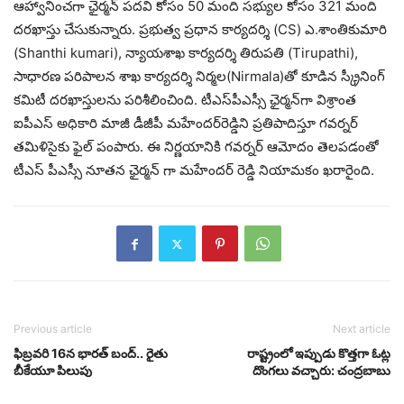
ఆహ్వానించగా ఛైర్మన్ పదవి కోసం 50 మంది సభ్యుల కోసం 321 మంది
దరఖాస్తు చేసుకున్నారు. ప్రభుత్వ ప్రధాన కార్యదర్శి (CS) ఎ.శాంతికుమారి
(Shanthi kumari), న్యాయశాఖ కార్యదర్శి తిరుపతి (Tirupathi),
సాధారణ పరిపాలన శాఖ కార్యదర్శి నిర్మల(Nirmala)తో కూడిన స్క్రీనింగ్‌
కమిటీ దరఖాస్తులను పరిశీలించింది. టీఎస్‌పీఎస్సీ ఛైర్మన్‌గా విశ్రాంత
ఐపీఎస్‌ అధికారి మాజీ డీజీపీ మహేందర్‌రెడ్డిని ప్రతిపాదిస్తూ గవర్నర్
తమిళిసైకు ఫైల్ పంపారు. ఈ నిర్ణయానికి గవర్నర్ ఆమోదం తెలపడంతో
టీఎస్ పీఎస్సీ నూతన ఛైర్మన్ గా మహేందర్ రెడ్డి నియామకం ఖరారైంది.
Previous article
Next article
ఫిబ్రవరి 16న భారత్ బంద్.. రైతు
రాష్ట్రంలో ఇప్పుడు కొత్తగా ఓట్ల
బీకేయూ పిలుపు
దొంగలు వచ్చారు: చంద్రబాబు