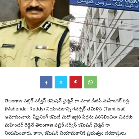
తెలంగాణ పబ్లిక్ సర్వీస్ కమిషన్ ఛైర్మన్ గా మాజీ డీజీపీ మహేందర్ రెడ్డి
(Mahendar Reddy) నియామకాన్ని గవర్నర్ తమిళిసై (Tamilisai)
ఆమోదించారు. స్క్రీనింగ్ కమిటీ మరో ఇద్దరి పేర్లను పరిశీలించినా చివరకు
మహేందర్ రెడ్డినే తెలంగాణ పబ్లిక్ సర్వీస్ కమిషన్ ఛైర్మన్ గా
నియమించారు. కాగా, కమిషన్ నియామకానికి ప్రభుత్వం దరఖాస్తులు