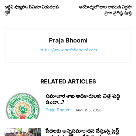
ఆర్జీవీ వ్యూహం సినిమా విడుదలకు
అయోధ్యలో బాల రాముడి విగ్రహ
బ్రేక్
ప్రాణ ప్రతిష్ఠ పూర్తి
Praja Bhoomi
https://www.prajabhoomi.com
RELATED ARTICLES
సమాచార శాఖ అధికారులకు చిత్త శుద్ధి
ఉందా…?
Praja Bhoomi
-
August 3, 2026
పేదలకు అన్నసమారాధన చేస్తున్న ట్రస్ట్