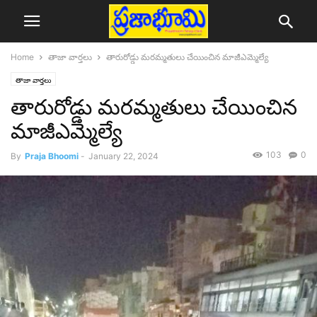
Home
తాజా వార్తలు
తారురోడ్డు మరమ్మతులు చేయించిన మాజీఎమ్మెల్యే
తాజా వార్తలు
తారురోడ్డు మరమ్మతులు చేయించిన
మాజీఎమ్మెల్యే
103
0
By
Praja Bhoomi
-
January 22, 2024