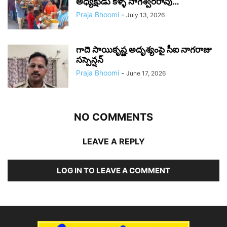
అధ్యక్షుడు కళ్ళే నాగేశ్వరరావు…
Praja Bhoomi
-
July 13, 2026
గాదె సాయికృష్ణ అదృశ్యంపై సీఐ నాగరాజు
సస్పెన్షన్
Praja Bhoomi
-
June 17, 2026
NO COMMENTS
LEAVE A REPLY
LOG IN TO LEAVE A COMMENT