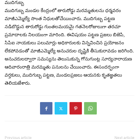
ముదిగుబ్బ
ముదిగుబ్బ మండల కేంద్రంలో తారురోడ్డు మరమ్మతులను ధర్మవరం
మాజీఎమ్మెల్యే సొంత నిధులతోచేయించారు. ముదిగుబ్బ పట్టణ
నడిబొడ్డున తారురోడ్డు గుంతలమయమై గతనెలరోజులుగా తరచూ
ప్రమాదాలకు నిలయంగా మారింది. ఈవిషయం పట్టణ ప్రజలు బిజెపి,
సిపిఐ నాయకులు పలుమార్లు అధికారులకు విన్నవించిన ప్రయోజనం
లేకపోవడంతో మాజీఎమ్మెల్యే అనుచరుల దృష్టికి తీసుకురావడం జరిగింది.
అనుచరులద్వారా సమస్యను తెలుసుకున్న గోనుగుంట్ల సూర్యనారాయణ
ఆదివారంరాత్రి మరమ్మతు పనులను చేయించారు. ఈసందర్భంగా
వర్తకులు, ముదిగుబ్బ పట్టణ, మండలప్రజలు ఆయనకు కృతజ్ఞతలు
తెలియజేశారు.
Previous article
Next article