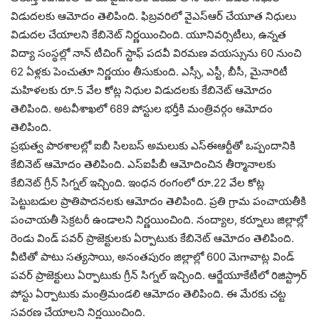
విడుదలకు ఆమోదం తెలిపింది. ఫిబ్రవరిలో వైఎస్ఆర్ చేయూత నిధులు
విడుదల చేయాలని కేబినెట్ నిర్ణయించింది. యూనివర్సిటీలు, ఉన్నత
విద్యా సంస్థల్లో నాన్‌ టీచింగ్‌ స్టాఫ్ పదవీ విరమణ వయస్సును 60 నుంచి
62 ఏళ్లకు పెంచుతూ నిర్ణయం తీసుకుంది. ఎస్సీ, ఎస్టీ, బీసీ, మైనారిటీ
మహిళలకు రూ.5 వేల కోట్ల నిధుల విడుదలకు కేబినెట్ ఆమోదం
తెలిపింది. అటవీశాఖలో 689 పోస్టుల భర్తీకి మంత్రివర్గం ఆమోదం
తెలిపింది.
ప్రభుత్వ పాఠశాలల్లో ఐబీ సిలబస్ అమలుకు ఎస్ఈఆర్టీతో ఒప్పందానికి
కేబినెట్ ఆమోదం తెలిపింది. ఎస్‌ఐపీబీ ఆమోదించిన తీర్మానాలకు
కేబినెట్ గ్రీన్ సిగ్నల్ ఇచ్చింది. ఇంధన రంగంలో రూ.22 వేల కోట్ల
పెట్టుబడుల ప్రాతిపాదనలకు ఆమోదం తెలిపింది. ప్రతి గ్రామ పంచాయతీకి
పంచాయతీ సెక్రటరీ ఉండాలని నిర్ణయించింది. నంద్యాల, కర్నూలు జిల్లాల్లో
రెండు విండ్‌ పవర్‌ ప్రాజెక్టులకు ఏర్పాటుకు కేబినెట్ ఆమోదం తెలిపింది.
వీటితో పాటు సత్యసాయి, అనంతపురం జిల్లాల్లో 600 మెగావాట్ల విండ్‌
పవర్‌ ప్రాజెక్టులు ఏర్పాటుకు గ్రీన్ సిగ్నల్ ఇచ్చింది. ఆర్జేయూకేటీలో రిజిస్ట్రార్‌
పోస్టు ఏర్పాటుకు మంత్రిమండలి ఆమోదం తెలిపింది. ఈ మేరకు చట్ట
సవరణ చేయాలని నిర్ణయించింది.