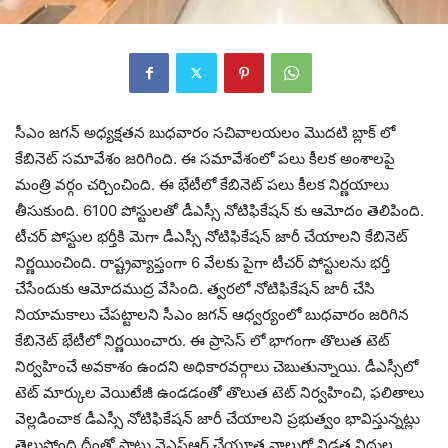
సీఎం జగన్ అధ్యక్షతన బుధవారం సచివాలయలం మొదటి బ్లాక్ లో
కేబినెట్ సమావేశం జరిగింది. ఈ సమావేశంలో పలు కీలక అంశాలపై
మంత్రి వర్గం చర్చించింది. ఈ భేటీలో కేబినెట్ పలు కీలక నిర్ణయాలు
తీసుకుంది. 6100 పోస్టులతో డీఎస్సీ నోటిఫికేషన్ కు ఆమోదం తెలిపింది.
టీచర్ పోస్టుల భర్తీకి మెగా డీఎస్సీ నోటిఫికేషన్ జారీ చేయాలని కేబినెట్
నిర్ణయించింది. రాష్ట్రవ్యాప్తంగా 6 వేలకు పైగా టీచర్ పోస్టులను భర్తీ
చేసేందుకు ఆమోదముద్ర వేసింది. త్వరలో నోటిఫికేషన్ జారీ చేసి
నియామకాలు చేపట్టాలని సీఎం జగన్ ఆధ్వర్యంలో బుధవారం జరిగిన
కేబినెట్ భేటీలో నిర్ణయించారు. ఈ ప్రాసెస్ లో భాగంగా తొలుత టెట్
నిర్వహించే అవకాశం ఉందని అధికారవర్గాలు చెబుతున్నాయి. డీఎస్సీలో
టెట్ మార్కుల వెయిటేజీ ఉండడంతో తొలుత టెట్ నిర్వహించి, ఫలితాలు
వెల్లడించాక డీఎస్సీ నోటిఫికేషన్ జారీ చేయాలని ప్రభుత్వం భావిస్తున్నట్లు
తెలుస్తోంది.దీంతో పాటు వైఎస్ఆర్ చేయూత నాలుగో విడత నిధుల