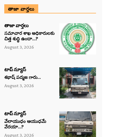
తాజా వార్తలు
తాజా వార్తలు
సమాచార శాఖ అధికారులకు
చిత్త శుద్ధి ఉందా…?
August 3, 2026
టాప్ న్యూస్
శభాష్ పద్మజ గారు…
August 3, 2026
టాప్ న్యూస్
వేలాయుధం ఆయుధమే
వేరయా…?
August 3, 2026