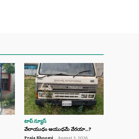
టాప్ న్యూస్
వేలాయుధం ఆయుధమే వేరయా…?
Praja Bhoomi
-
August 3, 2026