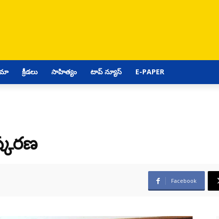
ిమా
క్రీడలు
సాహిత్యం
టాప్ న్యూస్
E-PAPER
ిష్కరణ
Facebook