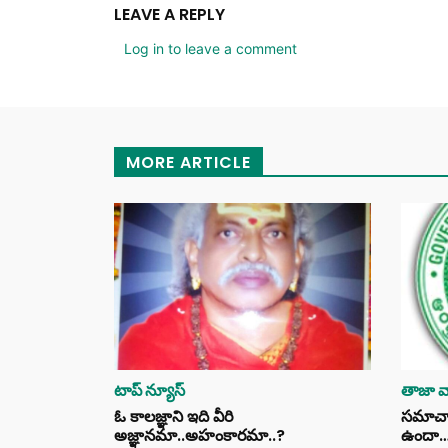
LEAVE A REPLY
Log in to leave a comment
MORE ARTICLE
టాప్ న్యూస్
తాజా వా
ఓ కాలజ్ఞాని ఇది వీరి
సమాచార 
అజ్ఞానమా..అహంకారమా..?
ఉందా