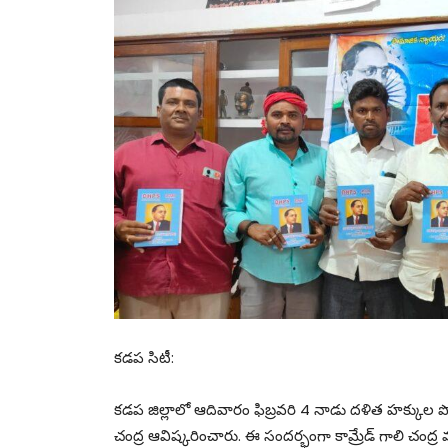
కడప సిటీ:
కడప జిల్లాలో ఆదివారం ఫిబ్రవరి 4 నాడు దళిత హక్కుల పోరాట 
చంద్ర ఆవిష్కరించారు. ఈ సందర్భంగా కామ్రేడ్ గాలి చం