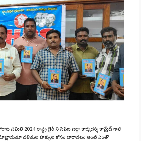
సమితి 2024 రాష్ట్ర డైరీ ని సిపిఐ జిల్లా కార్యదర్శి కామ్రేడ్ గాలి
ద్ర మాట్లాడుతూ దళితుల హక్కుల కోసం పోరాడటం అంటే ఎంతో