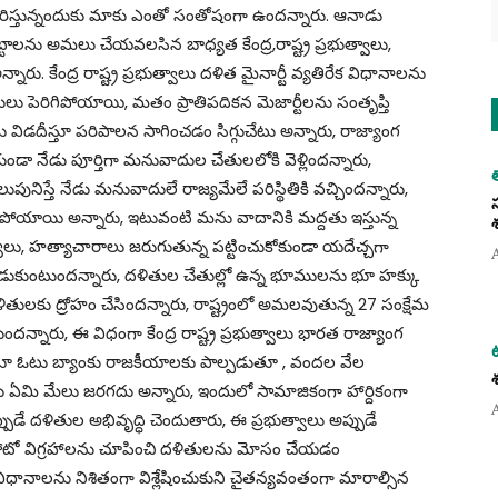
రిస్తున్నందుకు మాకు ఎంతో సంతోషంగా ఉందన్నారు. ఆనాడు
ాలను అమలు చేయవలసిన బాధ్యత కేంద్ర,రాష్ట్ర ప్రభుత్వాలు,
. కేంద్ర రాష్ట్ర ప్రభుత్వాలు దళిత మైనార్టీ వ్యతిరేక విధానాలను
ులు పెరిగిపోయాయి, మతం ప్రాతిపదికన మెజార్టీలను సంతృప్తి
ను విడదీస్తూ పరిపాలన సాగించడం సిగ్గుచేటు అన్నారు, రాజ్యాంగ
కుండా నేడు పూర్తిగా మనువాదుల చేతులలోకి వెళ్లిందన్నారు,
ుపునిస్తే నేడు మనువాదులే రాజ్యమేలే పరిస్థితికి వచ్చిందన్నారు,
గిపోయాయి అన్నారు, ఇటువంటి మను వాదానికి మద్దతు ఇస్తున్న
్యలు, హత్యాచారాలు జరుగుతున్న పట్టించుకోకుండా యదేచ్చగా
వాడుకుంటుందన్నారు, దళితుల చేతుల్లో ఉన్న భూములను భూ హక్కు
దళితులకు ద్రోహం చేసిందన్నారు, రాష్ట్రంలో అమలవుతున్న 27 సంక్షేమ
న్నారు, ఈ విధంగా కేంద్ర రాష్ట్ర ప్రభుత్వాలు భారత రాజ్యాంగ
స్తూ ఓటు బ్యాంకు రాజకీయాలకు పాల్పడుతూ , వందల వేల
ు ఏమి మేలు జరగదు అన్నారు, ఇందులో సామాజికంగా హార్దికంగా
ుడే దళితుల అభివృద్ధి చెందుతారు, ఈ ప్రభుత్వాలు అప్పుడే
ఫోటో విగ్రహాలను చూపించి దళితులను మోసం చేయడం
వ విధానాలను నిశితంగా విశ్లేషించుకుని చైతన్యవంతంగా మారాల్సిన