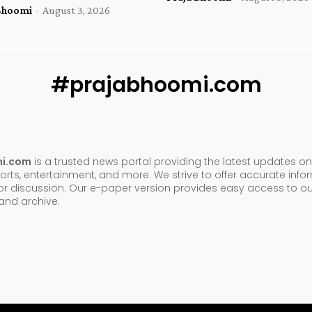
Bhoomi
-
August 3, 2026
#prajabhoomi.com
mi.com
is a trusted news portal providing the latest updates on 
orts, entertainment, and more. We strive to offer accurate inf
or discussion. Our e-paper version provides easy access to ou
nd archive.