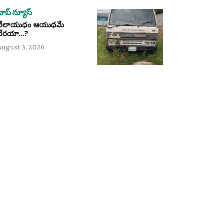
టాప్ న్యూస్
వేలాయుధం ఆయుధమే
వేరయా…?
August 3, 2026