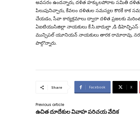
అవసరం ఉందన్నారు, దళిత హక్కులపోరాట సమితి దళితులన
పిలుపునిచ్చారు, కేవలం దళితుల సమస్యల కొరకే కాక సమా
చేయడం, సేవా కార్యక్రమాలు ద్వారా దళిత ప్రజలకు మరి
ఏఐటియుసిజిల్లా నాయకులు కే.సి.బాదుల్లా ,డి డిహెచ్పిఎస్
మున్సిపల్ యూనియన్ నాయకులు తారక రామారావు, నరసింహ
పాల్గొన్నారు.
Facebook
X
Share
Previous article
ఉచిత దూదేకుల వివాహ పరిచయ వేదిక