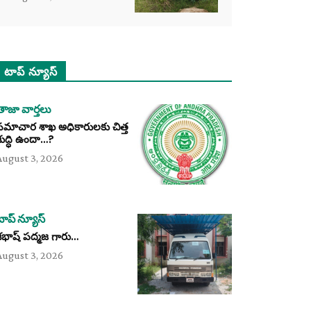
టాప్ న్యూస్
తాజా వార్తలు
సమాచార శాఖ అధికారులకు చిత్త
శుద్ధి ఉందా…?
August 3, 2026
టాప్ న్యూస్
శభాష్ పద్మజ గారు…
August 3, 2026