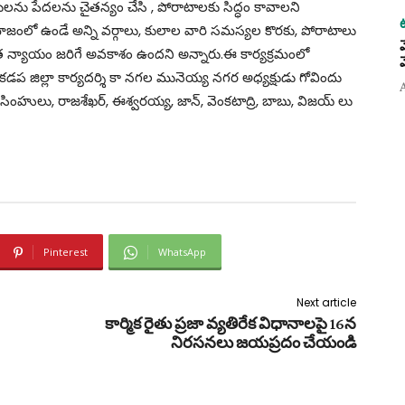
ు పేదలను చైతన్యం చేసి , పోరాటాలకు సిద్ధం కావాలని
జంలో ఉండే అన్ని వర్గాలు, కులాల వారి సమస్యల కొరకు, పోరాటాలు
ంత న్యాయం జరిగే అవకాశం ఉందని అన్నారు.ఈ కార్యక్రమంలో
 కడప జిల్లా కార్యదర్శి కా నగల మునెయ్య నగర అధ్యక్షుడు గోవిందు
ులు, రాజశేఖర్, ఈశ్వరయ్య, జాన్, వెంకటాద్రి, బాబు, విజయ్ లు
Pinterest
WhatsApp
Next article
కార్మిక రైతు ప్రజా వ్యతిరేక విధానాలపై 16న
నిరసనలు జయప్రదం చేయండి