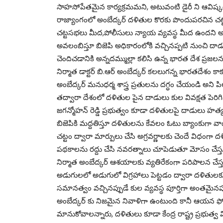
సాహసోపేతమైన కార్యక్రమమని, అటువంటి డైరీ ని ఆవిష్క
రాజ్యాంగంలో అంబేద్కర్ దళితుల కొరకు పొందుపరచిన చట్ట
చట్టసభలు మీద,పోలీసులు న్యాయ వ్యవస్థ మీద ఉందని అన్నారు
అవలంబిస్తూ బిజెపి అధికారంలోకి వచ్చినప్పటి నుంచి దాడ
చెందిచడానికి అన్నదమ్ముల్లా కలిసి ఉన్న భారత దేశ ప్రజల
నిర్మాత డాక్టర్ బి.ఆర్ అంబేద్కర్ కలలుగన్న భారతదేశం కా
అంబేద్కర్ మనుధర్మ శాస్త్ర ప్రతులను దగ్ధం చేయండి అని పిల
తద్వారా దేశంలో దళితుల పైన దాడులు కుల వివక్షత పెరి
జగన్మోహన్ రెడ్డి ప్రభుత్వం కూడా దళితులపై దాడులు హత
బిజెపికి మద్దతిస్తూ దళితులను కేవలం ఓటు బ్యాంకుగా 
చట్టం ద్వారా మార్పులు చేసి అగ్రవర్ణాలకు చెందే విధంగా 
పథకాలను రద్దు చేసి నవరత్నాలు చూపెడుతూ మోసం చేస్తుంద
నిర్మాత అంబేద్కర్ ఆశయాలకు వ్యతిరేకంగా పరిపాలన చే
అడుగులలో అడుగులో విగ్రహాలు పెట్టడం ద్వారా దళితులక
సమానత్వం వచ్చినప్పుడే కుల వ్యవస్థ పూర్తిగా అంతమైనప్ప
అంబేద్కర్ కు నిజమైన నివాళిగా ఉంటుంది కానీ ఆయన 
మానుకోవాలన్నారు, దళితులు కూడా కేంద్ర రాష్ట్ర ప్రభుత్