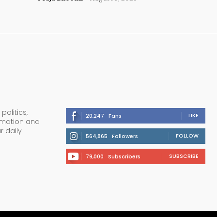
politics,
LIKE
20,247
Fans
ormation and
r daily
FOLLOW
564,865
Followers
SUBSCRIBE
79,000
Subscribers