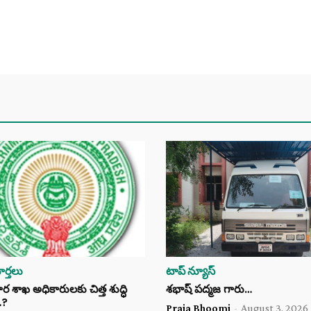
ర్తలు
టాప్ న్యూస్
శాఖ అధికారులకు చిత్త శుద్ధి
శభాష్ పద్మజ గారు…
…?
Praja Bhoomi
-
August 3, 2026