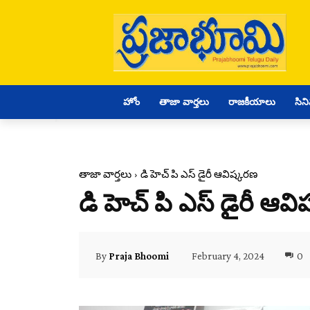
హోం
తాజా వార్తలు
రాజకీయాలు
సిన
తాజా వార్తలు
డి హెచ్ పి ఎస్ డైరీ ఆవిష్కరణ
డి హెచ్ పి ఎస్ డైరీ ఆవ
February 4, 2024
0
By
Praja Bhoomi