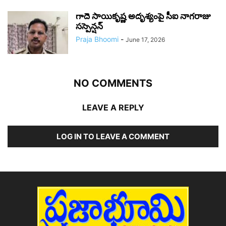
గాదె సాయికృష్ణ అదృశ్యంపై సీఐ నాగరాజు
సస్పెన్షన్
Praja Bhoomi
-
June 17, 2026
NO COMMENTS
LEAVE A REPLY
LOG IN TO LEAVE A COMMENT