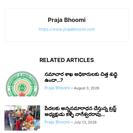
Praja Bhoomi
https://www.prajabhoomi.com
RELATED ARTICLES
సమాచార శాఖ అధికారులకు చిత్త శుద్ధి
ఉందా…?
Praja Bhoomi
-
August 3, 2026
పేదలకు అన్నసమారాధన చేస్తున్న ట్రస్ట్
అధ్యక్షుడు కళ్ళే నాగేశ్వరరావు…
Praja Bhoomi
-
July 13, 2026