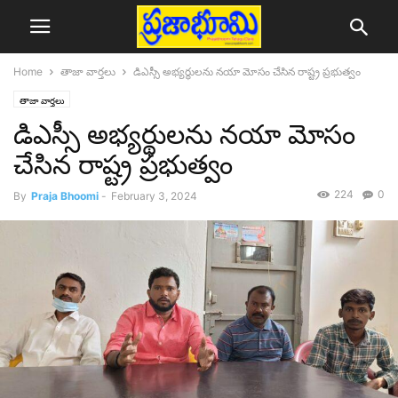
Home
తాజా వార్తలు
డిఎస్సీ అభ్యర్థులను నయా మోసం చేసిన రాష్ట్ర ప్రభుత్వం
తాజా వార్తలు
డిఎస్సీ అభ్యర్థులను నయా మోసం
చేసిన రాష్ట్ర ప్రభుత్వం
224
0
By
Praja Bhoomi
-
February 3, 2024