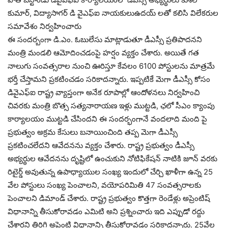
కుమార్, విద్యాసాగర్ డి వైఎఫ్ఐ నాయకులుఉదయ్ లతో కలిసి విలేకరుల
సమావేశం నిర్వహించారు
ఈ సందర్బంగా డి.ఎం. ఓబులేసు మాట్లాడుతూ డీఎస్సీ ప్రతిపాదనని
మంత్రి మండలి ఆమోదించడంపై హర్షం వ్యక్తం చేశారు. అయితే గత
నాలుగు సంవత్సరాల నుంచి ఊరిస్తూ కేవలం 6100 పోస్టులను మాత్రమే
భర్తీ చేస్తామని ప్రకటించడం సరికాదన్నారు. ఇప్పటికే మెగా డీఎస్సీ కోసం
డివైఎఫ్ఐ రాష్ట్ర వ్యాప్తంగా అనేక రూపాల్లో ఆందోళనలు నిర్వహించి
చివరకు మంత్రి బొత్స సత్యనారాయణ ఇళ్లు ముట్టడి, ఛలో సీఎం క్యాంపు
కార్యాలయం ముట్టడి చేసిందని ఈ సందర్భంగానే వందలాది మంది పై
ప్రభుత్వం అక్రమ కేసులు బనాయించింది తప్ప మెగా డీఎస్సీ
ప్రకటించలేదని ఆవేదనను వ్యక్తం చేశారు. రాష్ట్ర ప్రభుత్వం డీఎస్సీ
అభ్యర్థుల ఆవేదనను దృష్టిలో ఉంచుకుని నోటిఫికేషన్ నాటికి జూన్ వరకు
రిటైర్డ్ అవుతున్న ఉపాధ్యాయుల సంఖ్య ఇందులో చేర్చి ఖాళీగా ఉన్న 25
వేల పోస్టులు సంఖ్య పెంచాలని, వయోపరిమితి 47 సంవత్సరాలకు
పెంచాలని డిమాండ్ చేశారు. రాష్ట్ర ప్రభుత్వం కొత్తగా రెండేళ్లు అప్రెంటిష్
విధానాన్ని తీసుకోరావడం ఎమిటి అని ప్రశ్నించారు ఇది ఎప్పుడో రద్దు
చేశారని తిరిగి అప్రెంటి విధానాన్ని తీసుకోరావడం సరికాదన్నారు. 25వేల