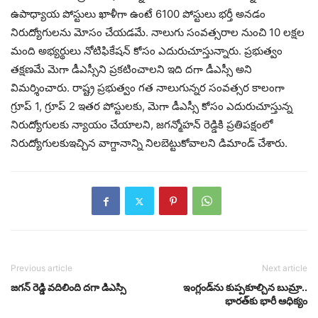
ఉపాధ్యాయ పోస్టులు ఖాళీగా ఉంటే 6100 పోస్టులు భర్తీ అనడం
నిరుద్యోగులను మోసం చేయడమే. నాలుగు సంవత్సరాల నుంచి 10 లక్షల
మంది అభ్యర్థులు నోటిఫికేషన్ కోసం ఎదురుచూస్తున్నారు. ప్రభుత్వం
తక్షణమే మెగా డీఎస్సీని ప్రకటించాలని ఇది దగా డీఎస్సీ అని
విమర్శించారు. రాష్ట్ర ప్రభుత్వం గత నాలుగున్నర సంవత్సర కాలంగా
గ్రూప్ 1, గ్రూప్ 2 ఇతర పోస్టులకు, మెగా డీఎస్సీ కోసం ఎదురుచూస్తున్న
నిరుద్యోగులకు న్యాయం చేయాలని, జగన్మోహన్ రెడ్డికి ప్రతిపక్షంలో
నిరుద్యోగులకుఇచ్చిన వాగ్దానాన్ని నిలబెట్టుకోవాలని డిమాండ్ చేశారు.
Previous article
Next article
జగన్ రెడ్డి వదిలింది దగా డిఎస్సి
ఇంగ్లండ్‍ను కుప్పకూల్చిన బుమ్రా..
భారత్‍కు భారీ ఆధిక్యం