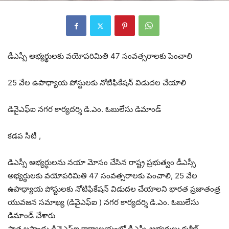
డీఎస్సీ అభ్యర్థులకు వయోపరిమితి 47 సంవత్సరాలకు పెంచాలి
25 వేల ఉపాధ్యాయ పోస్టులకు నోటిఫికేషన్ విడుదల చేయాలి
డివైఎఫ్ఐ నగర కార్యదర్శి డి.ఎం. ఓబులేసు డిమాండ్
కడప సిటీ ,
డిఎస్సీ అభ్యర్థులను నయా మోసం చేసిన రాష్ట్ర ప్రభుత్వం డీఎస్సీ
అభ్యర్థులకు వయోపరిమితి 47 సంవత్సరాలకు పెంచాలి, 25 వేల
ఉపాధ్యాయ పోస్టులకు నోటిఫికేషన్ విడుదల చేయాలని భారత ప్రజాతంత్ర
యువజన సమాఖ్య (డివైఎఫ్ఐ ) నగర కార్యదర్శి డి.ఎం. ఓబులేసు
డిమాండ్ చేశారు
పాత బస్టాండు డివైఎఫ్ఐ కార్యాలయంలో డీఎస్సీ అభ్యర్థులు కుశీల్