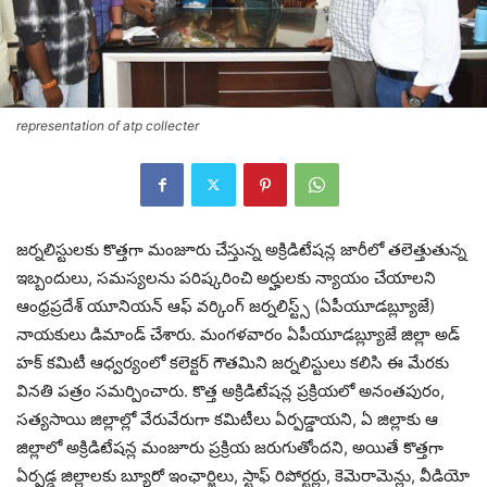
representation of atp collecter
జర్నలిస్టులకు కొత్తగా మంజూరు చేస్తున్న అక్రిడిటేషన్ల జారీలో తలెత్తుతున్న
ఇబ్బందులు, సమస్యలను పరిష్కరించి అర్హులకు న్యాయం చేయాలని
ఆంధ్రప్రదేశ్ యూనియన్ ఆఫ్ వర్కింగ్ జర్నలిస్ట్స్ (ఏపీయూడబ్ల్యూజే)
నాయకులు డిమాండ్ చేశారు. మంగళవారం ఏపీయూడబ్ల్యూజే జిల్లా అడ్
హక్ కమిటీ ఆధ్వర్యంలో కలెక్టర్ గౌతమిని జర్నలిస్టులు కలిసి ఈ మేరకు
వినతి పత్రం సమర్పించారు. కొత్త అక్రిడిటేషన్ల ప్రక్రియలో అనంతపురం,
సత్యసాయి జిల్లాల్లో వేరువేరుగా కమిటీలు ఏర్పడ్డాయని, ఏ జిల్లాకు ఆ
జిల్లాలో అక్రిడిటేషన్ల మంజూరు ప్రక్రియ జరుగుతోందని, అయితే కొత్తగా
ఏర్పడ్డ జిల్లాలకు బ్యూరో ఇంఛార్జిలు, స్టాఫ్ రిపోర్టర్లు, కెమెరామెన్లు, వీడియో