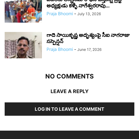
అధ్యక్షుడు కళ్ళే నాగేశ్వరరావు…
Praja Bhoomi
-
July 13, 2026
గాదె సాయికృష్ణ అదృశ్యంపై సీఐ నాగరాజు
సస్పెన్షన్
Praja Bhoomi
-
June 17, 2026
NO COMMENTS
LEAVE A REPLY
LOG IN TO LEAVE A COMMENT