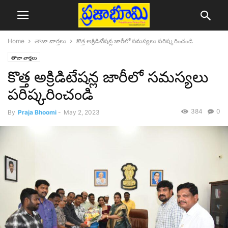
Home
తాజా వార్తలు
కొత్త అక్రిడిటేషన్ల జారీలో సమస్యలు పరిష్కరించండి
తాజా వార్తలు
కొత్త అక్రిడిటేషన్ల జారీలో సమస్యలు
పరిష్కరించండి
384
0
By
Praja Bhoomi
-
May 2, 2023