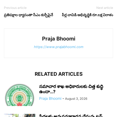
Previous article
Next article
ప్రతిపక్షాల ధ్యాసంతా సీఎం కుర్చీపైనే
పీర్ల చావిడి అభివృద్ధికి రూ.లక్ష విరాళం
Praja Bhoomi
https://www.prajabhoomi.com
RELATED ARTICLES
సమాచార శాఖ అధికారులకు చిత్త శుద్ధి
ఉందా…?
Praja Bhoomi
-
August 3, 2026
పేదలకు అన్నసమారాధన చేస్తున్న ట్రస్ట్