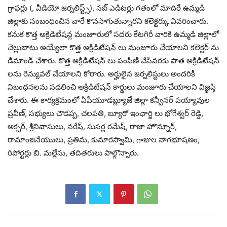
గ్రాఫర్లు (, వీడియో జర్నలిస్ట్స్), సబ్ ఎడిటర్లు గతంలో మాదిరే ఉమ్మడి
జిల్లాకు సంబంధించిన వారే కొనసాగుతున్నారని కలెక్టర్కు వివరించారు.
కనుక కొత్త అక్రిడిటేషన్ల మంజూరులో సదరు కేటగిరీ వారికి ఉమ్మడి జిల్లాలో
చెల్లుబాటు అయ్యేలా కొత్త అక్రిడిటేషన్ లు మంజూరు చేయాలని కలెక్టర్ ను
డిమాండ్ చేశారు. కొత్త అక్రిడిటేషన్ లు పంపిణీ చేసేవరకు పాత అక్రిడిటేషన్
లను రెన్యువల్ చేయాలని కోరారు. అర్హులైన జర్నలిస్టులు అందరికీ
నిబంధనలను సడలించి అక్రిడిటేషన్ కార్డులు మంజూరు చేయాలని విజ్ఞప్తి
చేశారు. ఈ కార్యక్రమంలో ఏపీయూడబ్ల్యూజే జిల్లా కన్వీనర్ పయ్యావుల
ప్రవీణ్, సభ్యులు చౌడప్ప, చలపతి, బ్యూరో ఇంఛార్జి లు భోగేశ్వర్ రెడ్డి,
అక్బర్, శ్రీనివాసులు, నరేష్, సుసర్ల రమేష్, రాజా హొన్నూర్,
రామాంజినేయుులు, ప్రతిమ, కుమారస్వామి, గాజుల నాగభూషణం,
రిపోర్టర్లు బి. మల్లేసు, తదితరులు పాల్గొన్నారు.