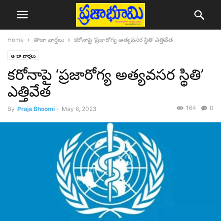
Home
తాజా వార్తలు
కరోనాపై ‘ప్రజారోగ్య అత్యవసర స్థితి’ ఎత్తివేత
తాజా వార్తలు
కరోనాపై ‘ప్రజారోగ్య అత్యవసర స్థితి’
ఎత్తివేత
164
0
By
Praja Bhoomi
-
May 6, 2023