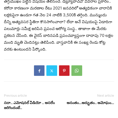
తగ్గుముఖం పట్టిన విషయం తెలిసిందే. డబ్ల్యూహెచ్‌వో వివరాల ప్రకారం..
కరోనా కారణంగా మరణాల రేటు 2021 జనవరిలో అత్యధికంగా వారానికి
లక్షకుపైగా ఉండగా గత నెల 24 నాటికి 3,500కి తగ్గింది. మున్ముందు
దీన్ని అత్యవసర స్థితిగా కొనసాగించాలా? లేదా అనే విషయంపై ఏడాదిగా
పలుమార్లు సమీక్ష జరిపిన ప్రపంచ ఆరోగ్య సంస్థ.. తాజాగా ఈ మేరకు
ప్రకటన చేసింది. ఈ వైరస్‌ బారినపడి ప్రపంచవ్యాప్తంగా దాదాపు 70 లక్షల
మంది మృతి చెందినట్లు తెలిపింది. వాస్తవానికి ఈ సంఖ్య రెండు కోట్ల
వరకు ఉంటుందని పేర్కొంది.
Previous article
Next article
సదా.. ఎమోషనల్ వీడియో .. అసలేం
అనంతం…అద్భుతం.. అమోఘం…
జరిగిందంటే..