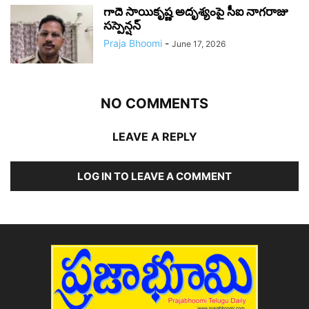
గాదె సాయికృష్ణ అదృశ్యంపై సీఐ నాగరాజు
సస్పెన్షన్
Praja Bhoomi
-
June 17, 2026
NO COMMENTS
LEAVE A REPLY
LOG IN TO LEAVE A COMMENT