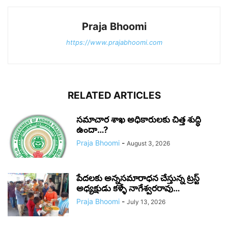
Praja Bhoomi
https://www.prajabhoomi.com
RELATED ARTICLES
సమాచార శాఖ అధికారులకు చిత్త శుద్ధి
ఉందా…?
Praja Bhoomi
-
August 3, 2026
పేదలకు అన్నసమారాధన చేస్తున్న ట్రస్ట్
అధ్యక్షుడు కళ్ళే నాగేశ్వరరావు…
Praja Bhoomi
-
July 13, 2026