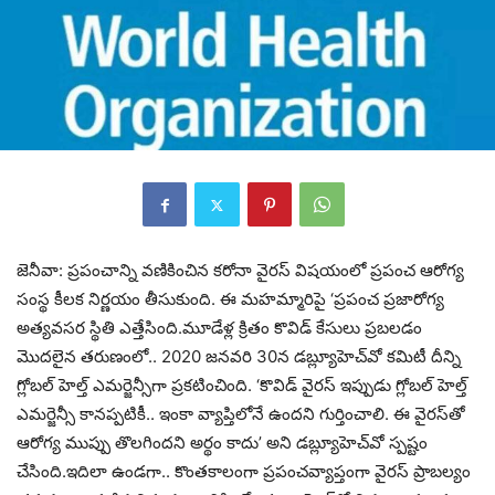
జెనీవా: ప్రపంచాన్ని వణికించిన కరోనా వైరస్‌ విషయంలో ప్రపంచ ఆరోగ్య
సంస్థ కీలక నిర్ణయం తీసుకుంది. ఈ మహమ్మారిపై ‘ప్రపంచ ప్రజారోగ్య
అత్యవసర స్థితి ఎత్తేసింది.మూడేళ్ల క్రితం కొవిడ్‌ కేసులు ప్రబలడం
మొదలైన తరుణంలో.. 2020 జనవరి 30న డబ్ల్యూహెచ్‌వో కమిటీ దీన్ని
గ్లోబల్‌ హెల్త్‌ ఎమర్జెన్సీగా ప్రకటించింది. ‘కొవిడ్ వైరస్‌ ఇప్పుడు గ్లోబల్‌ హెల్త్‌
ఎమర్జెన్సీ కానప్పటికీ.. ఇంకా వ్యాప్తిలోనే ఉందని గుర్తించాలి. ఈ వైరస్‌తో
ఆరోగ్య ముప్పు తొలగిందని అర్థం కాదు’ అని డబ్ల్యూహెచ్‌వో స్పష్టం
చేసింది.ఇదిలా ఉండగా.. కొంతకాలంగా ప్రపంచవ్యాప్తంగా వైరస్‌ ప్రాబల్యం