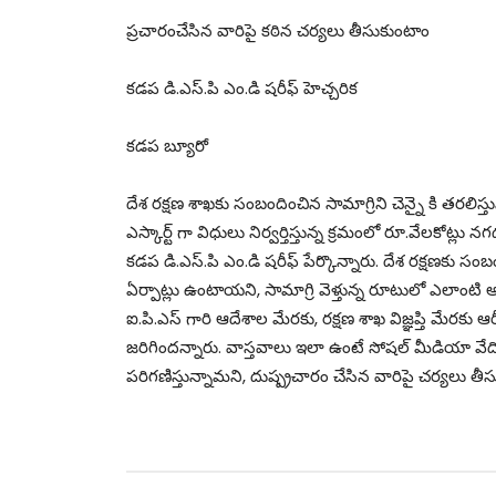
ప్రచారంచేసిన వారిపై కఠిన చర్యలు తీసుకుంటాం
కడప డి.ఎస్.పి ఎం.డి షరీఫ్ హెచ్చరిక
కడప బ్యూరో
దేశ రక్షణ శాఖకు సంబందించిన సామాగ్రిని చెన్నై కి తరలిస్తు
ఎస్కార్ట్ గా విధులు నిర్వర్తిస్తున్న క్రమంలో రూ.వేలకోట
కడప డి.ఎస్.పి ఎం.డి షరీఫ్ పేర్కొన్నారు. దేశ రక్షణకు 
ఏర్పాట్లు ఉంటాయని, సామాగ్రి వెళ్తున్న రూటులో ఎలాంటి అవాం
ఐ.పి.ఎస్ గారి ఆదేశాల మేరకు, రక్షణ శాఖ విజ్ఞప్తి మేరకు ఆర
జరిగిందన్నారు. వాస్తవాలు ఇలా ఉంటే సోషల్ మీడియా వే
పరిగణిస్తున్నామని, దుష్ప్రచారం చేసిన వారిపై చర్యలు త