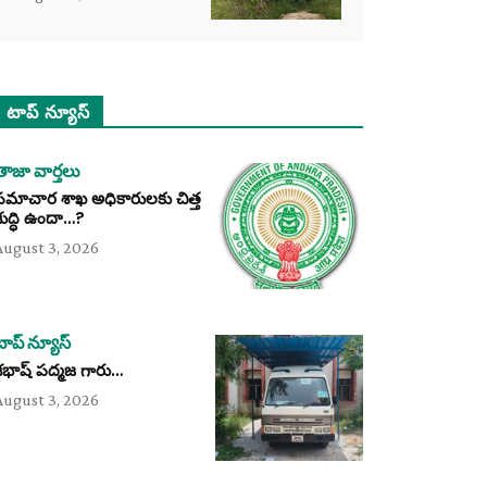
టాప్ న్యూస్
తాజా వార్తలు
సమాచార శాఖ అధికారులకు చిత్త
శుద్ధి ఉందా…?
August 3, 2026
టాప్ న్యూస్
శభాష్ పద్మజ గారు…
August 3, 2026