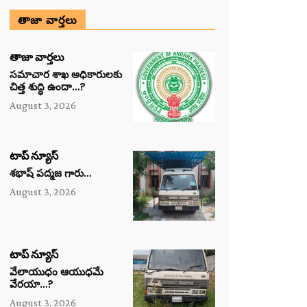
తాజా వార్తలు
తాజా వార్తలు
సమాచార శాఖ అధికారులకు
చిత్త శుద్ధి ఉందా…?
August 3, 2026
టాప్ న్యూస్
శభాష్ పద్మజ గారు…
August 3, 2026
టాప్ న్యూస్
వేలాయుధం ఆయుధమే
వేరయా…?
August 3, 2026