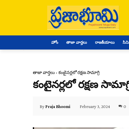
హోం
తాజా వార్తలు
రాజకీయాలు
సిన
తాజా వార్తలు
కంటైనర్లలో రక్షణ సామాగ్రి
కంటైనర్లలో రక్షణ సామాగ్ర
February 3, 2024
0
By
Praja Bhoomi