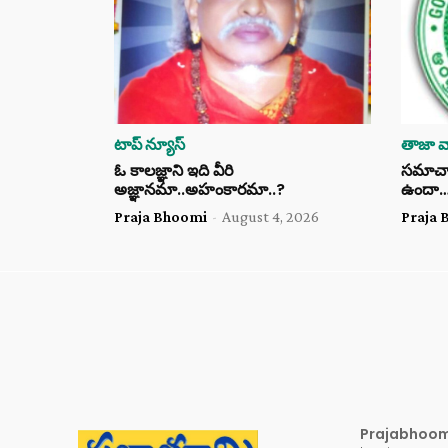
టాప్ న్యూస్
తాజా వా
ఓ కాలజ్ఞాని ఇది వీరి
సమాచార 
అజ్ఞానమా..అహంకారమా..?
ఉందా
Praja Bhoomi
-
August 4, 2026
Praja 
Prajabhoo