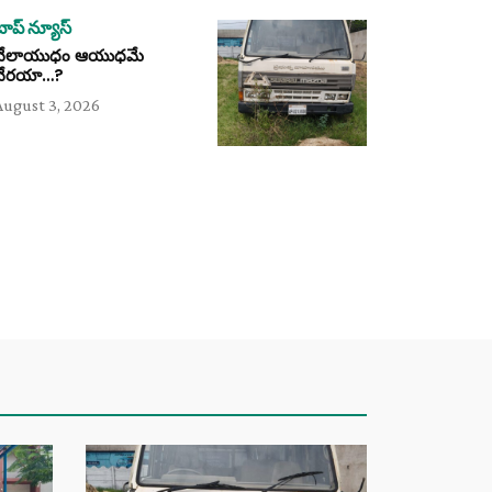
టాప్ న్యూస్
వేలాయుధం ఆయుధమే
వేరయా…?
August 3, 2026