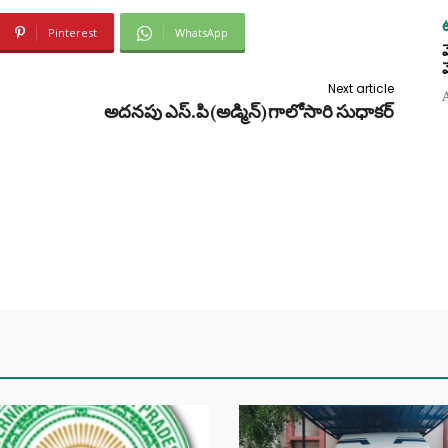
Pinterest
WhatsApp
Next article
అదనపు ఎస్.పి(అడ్మిన్)గాలోసారి సుధాకర్