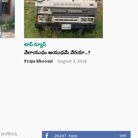
టాప్ న్యూస్
వేలాయుధం ఆయుధమే వేరయా…?
Praja Bhoomi
-
August 3, 2026
politics,
LIKE
20,247
Fans