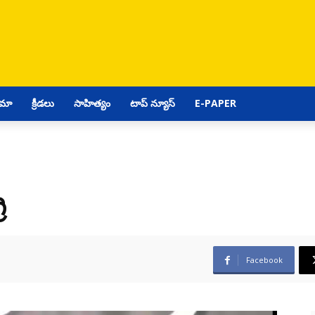
ిమా
క్రీడలు
సాహిత్యం
టాప్ న్యూస్
E-PAPER
ి
Facebook