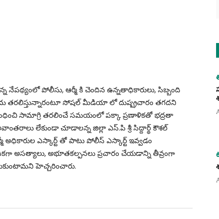
న్న నేపథ్యంలో పోలీసు, ఆర్మీ కి చెందిన ఉన్నతాధికారులు, సిబ్బంది
్లు నగదు తరలిస్తున్నారంటూ సోషల్ మీడియా లో దుష్ప్రచారం తగదని
సంబంధించి సామాగ్రి తరలించే సమయంలో పక్కా ప్రణాళికతో భద్రతా
తరాలు లేకుండా చూడాలన్న జిల్లా ఎస్.పి శ్రీ సిద్దార్థ్ కౌశల్
్మీ అధికారుల ఎస్కార్ట్ తో పాటు పోలీస్ ఎస్కార్ట్ ఇవ్వడం
దికగా అసత్యాలు, అభూతకల్పనలు ప్రచారం చేయడాన్ని తీవ్రంగా
ీసుకుంటామని హెచ్చరించారు.