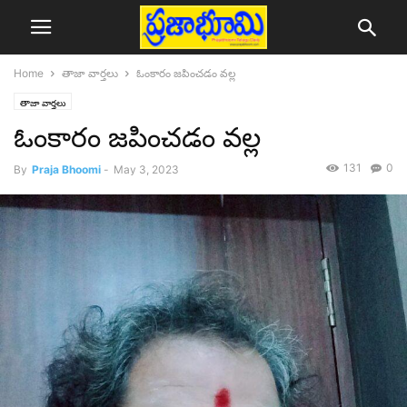
Home
తాజా వార్తలు
ఓంకారం జపించడం వల్ల
తాజా వార్తలు
ఓంకారం జపించడం వల్ల
131
0
By
Praja Bhoomi
-
May 3, 2023