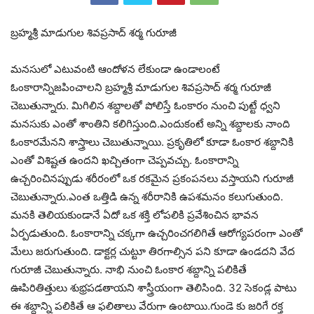
బ్రహ్మశ్రీ మాడుగుల శివప్రసాద్ శర్మ గురూజీ
మనసులో ఎటువంటి ఆందోళన లేకుండా ఉండాలంటే
ఓంకారాన్నిజపించాలని బ్రహ్మశ్రీ మాడుగుల శివప్రసాద్ శర్మ గురూజీ
చెబుతున్నారు. మిగిలిన శబ్దాలతో పోలిస్తే ఓంకారం నుంచి పుట్టే ధ్వని
మనసుకు ఎంతో శాంతిని కలిగిస్తుంది.ఎందుకంటే అన్ని శబ్దాలకు నాంది
ఓంకారమేనని శాస్త్రాలు చెబుతున్నాయి. ప్రకృతిలో కూడా ఓంకార శబ్దానికి
ఎంతో విశిష్టత ఉందని ఖచ్చితంగా చెప్పవచ్చు. ఓంకారాన్ని
ఉచ్చరించినప్పుడు శరీరంలో ఒక రకమైన ప్రకంపనలు వస్తాయని గురూజీ
చెబుతున్నారు.ఎంత ఒత్తిడి ఉన్న శరీరానికి ఉపశమనం కలుగుతుంది.
మనకి తెలియకుండానే ఏదో ఒక శక్తి లోపలికి ప్రవేశించిన భావన
ఏర్పడుతుంది. ఓంకారాన్ని చక్కగా ఉచ్చరించగలిగితే ఆరోగ్యపరంగా ఎంతో
మేలు జరుగుతుంది. డాక్టర్ల చుట్టూ తిరగాల్సిన పని కూడా ఉండదని వేద
గురూజీ చెబుతున్నారు. నాభి నుంచి ఓంకార శబ్దాన్ని పలికితే
ఊపిరితిత్తులు శుభ్రపడతాయని శాస్త్రీయంగా తెలిసింది. 32 సెకండ్ల పాటు
ఈ శబ్దాన్ని పలికితే ఆ ఫలితాలు వేరుగా ఉంటాయి.గుండె కు జరిగే రక్త