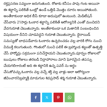
రక్తప్రసరణ సవ్యంగా జరుగుతుంది. రోజుకు కనీసం పావు గంట అయినా
ఈ శబ్దాన్ని పలికితే ఒంట్లో ఉండే ఒత్తిడి మొత్తం దూరం అయిపోతుంది.
అంతేకాకుండా అధిక బీపీ కూడా అదుపులో ఉంటుంది. మెడిటేషన్
చేసేవారు 21సార్లు ఓంకార శబ్దాన్ని పలికితే ఆరోగ్యానికి ఎంతో మంచిదని
వేదగురూజీ చెబుతున్నారు. అంతేకాకుండా ఒక మతానికి సంబంధించిన
విషయంగా దీనిని చూడవద్దని గురూజీ చెబుతున్నారు. థైరాయిడ్
సమస్యతో బాధపడేవారు ఓంకారం ఉచ్చరించడం వల్ల వారికి రోగం నుంచి
విముక్తి కలుగుతుంది. గొంతులో నుంచి పలికే ఈ బ్రహ్మాండ శబ్దంతో ఉత్పత్తి
చేసే హార్మోన్లు సక్రమంగా పనిచేస్తాయని చెబుతున్నారు.పూర్వం రోజులలో
ఋషులు రోజులు తరబడి నిద్రాహారాలు మాని ఘోరమైన తపస్సు
చేయగలిగారంటే అది ఈ శబ్దానికి ఉన్న పవర్ ను అర్థం
చేసుకోవచ్చు.ఓంకారం వల్ల వచ్చే శక్తి వల్ల వాళ్లు అలా ఆరోగ్యంగా
జీవించారనిబ్రహ్మశ్రీ మాడుగుల శివప్రసాద్ శర్మ గురూజీ చెబుతున్నారు.