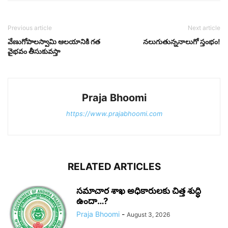
Previous article
Next article
వేణుగోపాలస్వామి ఆలయానికి గత
నలుగుతున్ననాలుగో స్తంభం!
వైభవం తీసుకువస్తా
Praja Bhoomi
https://www.prajabhoomi.com
RELATED ARTICLES
సమాచార శాఖ అధికారులకు చిత్త శుద్ధి
ఉందా…?
Praja Bhoomi
-
August 3, 2026