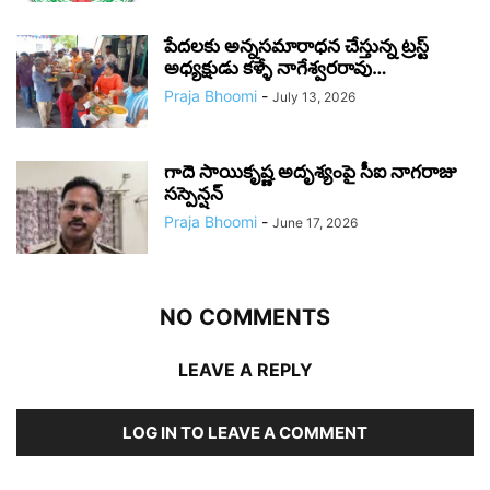
పేదలకు అన్నసమారాధన చేస్తున్న ట్రస్ట్
అధ్యక్షుడు కళ్ళే నాగేశ్వరరావు…
Praja Bhoomi
-
July 13, 2026
గాదె సాయికృష్ణ అదృశ్యంపై సీఐ నాగరాజు
సస్పెన్షన్
Praja Bhoomi
-
June 17, 2026
NO COMMENTS
LEAVE A REPLY
LOG IN TO LEAVE A COMMENT