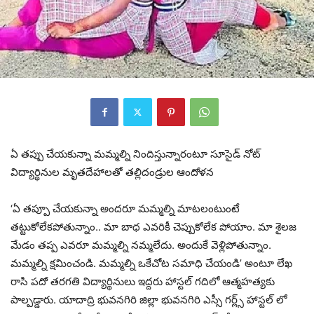
ఏ తప్పు చేయకున్నా మమ్మల్ని నిందిస్తున్నారంటూ సూసైడ్ నోట్
విద్యార్థినుల మృతదేహాలతో తల్లిదండ్రుల ఆందోళన
‘ఏ తప్పూ చేయకున్నా అందరూ మమ్మల్ని మాటలంటుంటే
తట్టుకోలేకపోతున్నాం.. మా బాధ ఎవరికీ చెప్పుకోలేక పోయాం. మా శైలజ
మేడం తప్ప ఎవరూ మమ్మల్ని నమ్మలేదు. అందుకే వెళ్లిపోతున్నాం.
మమ్మల్ని క్షమించండి. మమ్మల్ని ఒకేచోట సమాధి చేయండి’ అంటూ లేఖ
రాసి పదో తరగతి విద్యార్థినులు ఇద్దరు హాస్టల్ గదిలో ఆత్మహత్యకు
పాల్పడ్డారు. యాదాద్రి భువనగిరి జిల్లా భువనగిరి ఎస్సీ గర్ల్స్ హాస్టల్ లో