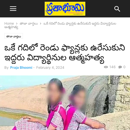
Home
తాజా వార్తలు
ఒకే గదిలో రెండు ఫ్యాన్లకు ఉరేసుకుని ఇద్దరు విద్యార్థినుల
ఆత్మహత్య
తాజా వార్తలు
ఒకే గదిలో రెండు ఫ్యాన్లకు ఉరేసుకుని
ఇద్దరు విద్యార్థినుల ఆత్మహత్య
146
0
By
Praja Bhoomi
-
February 4, 2024