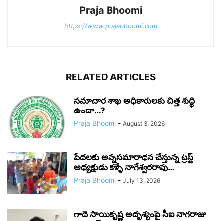
Praja Bhoomi
https://www.prajabhoomi.com
RELATED ARTICLES
సమాచార శాఖ అధికారులకు చిత్త శుద్ధి
ఉందా…?
Praja Bhoomi
-
August 3, 2026
పేదలకు అన్నసమారాధన చేస్తున్న ట్రస్ట్
అధ్యక్షుడు కళ్ళే నాగేశ్వరరావు…
Praja Bhoomi
-
July 13, 2026
గాదె సాయికృష్ణ అదృశ్యంపై సీఐ నాగరాజు