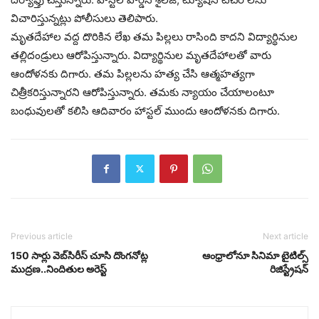
విచారిస్తున్నట్లు పోలీసులు తెలిపారు.
మృతదేహాల వద్ద దొరికిన లేఖ తమ పిల్లలు రాసింది కాదని విద్యార్థినుల
తల్లిదండ్రులు ఆరోపిస్తున్నారు. విద్యార్థినుల మృతదేహాలతో వారు
ఆందోళనకు దిగారు. తమ పిల్లలను హత్య చేసి ఆత్మహత్యగా
చిత్రీకరిస్తున్నారని ఆరోపిస్తున్నారు. తమకు న్యాయం చేయాలంటూ
బంధువులతో కలిసి ఆదివారం హాస్టల్ ముందు ఆందోళనకు దిగారు.
Previous article
Next article
150 సార్లు వెబ్‌సిరీస్ చూసి దొంగనోట్ల
ఆంధ్రాలోనూ సినిమా టైటిల్స్
ముద్రణ..నిందితుల అరెస్ట్
రిజిస్ట్రేషన్