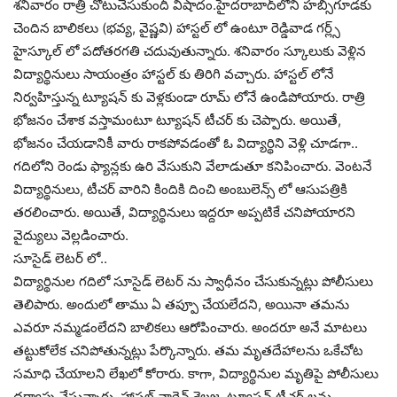
శనివారం రాత్రి చోటుచేసుకుందీ విషాదం.హైదరాబాద్‌లోని హబ్సిగూడకు
చెందిన బాలికలు (భవ్య, వైష్ణవి) హాస్టల్ లో ఉంటూ రెడ్డివాడ గర్ల్స్
హైస్కూల్ లో పదోతరగతి చదువుతున్నారు. శనివారం స్కూలుకు వెళ్లిన
విద్యార్థినులు సాయంత్రం హాస్టల్ కు తిరిగి వచ్చారు. హాస్టల్ లోనే
నిర్వహిస్తున్న ట్యూషన్ కు వెళ్లకుండా రూమ్ లోనే ఉండిపోయారు. రాత్రి
భోజనం చేశాక వస్తామంటూ ట్యూషన్ టీచర్ కు చెప్పారు. అయితే,
భోజనం చేయడానికీ వారు రాకపోవడంతో ఓ విద్యార్థిని వెళ్లి చూడగా..
గదిలోని రెండు ఫ్యాన్లకు ఉరి వేసుకుని వేలాడుతూ కనిపించారు. వెంటనే
విద్యార్థినులు, టీచర్ వారిని కిందికి దించి అంబులెన్స్ లో ఆసుపత్రికి
తరలించారు. అయితే, విద్యార్థినులు ఇద్దరూ అప్పటికే చనిపోయారని
వైద్యులు వెల్లడించారు.
సూసైడ్ లెటర్ లో..
విద్యార్థినుల గదిలో సూసైడ్ లెటర్ ను స్వాధీనం చేసుకున్నట్లు పోలీసులు
తెలిపారు. అందులో తాము ఏ తప్పూ చేయలేదని, అయినా తమను
ఎవరూ నమ్మడంలేదని బాలికలు ఆరోపించారు. అందరూ అనే మాటలు
తట్టుకోలేక చనిపోతున్నట్లు పేర్కొన్నారు. తమ మృతదేహాలను ఒకేచోట
సమాధి చేయాలని లేఖలో కోరారు. కాగా, విద్యార్థినుల మృతిపై పోలీసులు
దర్యాఫ్తు చేస్తున్నారు. హాస్టల్ వార్డెన్ శైలజ, ట్యూషన్ టీచర్ లను