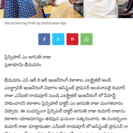
the achieving PHD by prof.kumar raja
ప్రిన్సిపాల్ ఎం జగపతి రాజు
ప్రజాభూమి భీమవరం
భీమవరం ఎస్ ఆర్ కె ఆర్ ఇంజనీరింగ్ కళాశాల ఎలక్ట్రికల్ అండ్
ఎలక్ట్రానిక్ ఇంజనీరింగ్ విభాగం అసిస్టెంట్ ప్రొఫెసర్ అందనాపల్లి కుమార్
రాజా ఎన్ఐటి రాయపూర్ నుండి ఎలక్ట్రికల్ ఇంజనీరింగ్ లో పీహెచ్డీ
సాధించారని కళాశాల ప్రిన్సిపాల్ డాక్టర్ ఎం జగపతి రాజు మంగళవారం
చెప్పారు. ఈ సందర్భంగా ప్రిన్సిపల్ డాక్టర్ జగపతి రాజు కుమార్ రాజాను
కళాశాల యాజమాన్యం తరఫున ఘనంగా సత్కరించారు. ఈ సందర్భంగా
కుమార్ రాజా మాట్లాడుతూ ఎన్ఐటి రాయపూర్ లో అసిస్టెంట్ ప్రొఫెసర్ గా