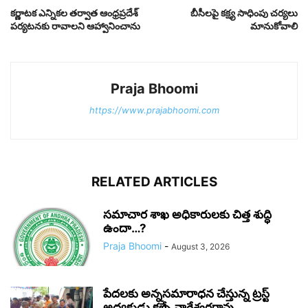
కర్ణాటక ఎన్నికల తర్వాత ఆంధ్రప్రదేశ్‌
బీసీలపై కక్ష్య సాధింపు చర్యలు
పర్యటనకు రావాలని ఆహ్వానించాను
మానుకోవాలి
Praja Bhoomi
https://www.prajabhoomi.com
RELATED ARTICLES
సమాచార శాఖ అధికారులకు చిత్త శుద్ధి
ఉందా…?
Praja Bhoomi
-
August 3, 2026
పేదలకు అన్నసమారాధన చేస్తున్న ట్రస్ట్
అధ్యక్షుడు కళ్ళే నాగేశ్వరరావు…