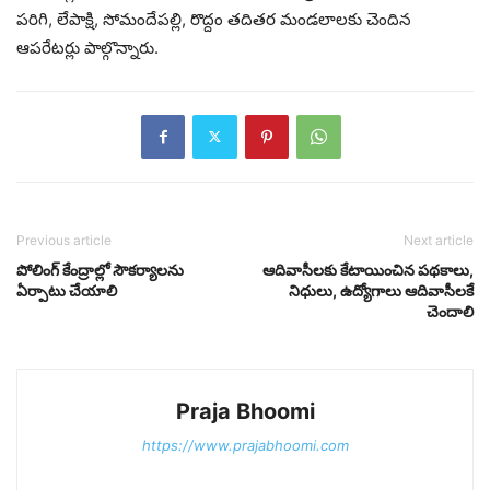
పరిగి, లేపాక్షి, సోమందేపల్లి, రొద్దం తదితర మండలాలకు చెందిన
ఆపరేటర్లు పాల్గొన్నారు.
Previous article
Next article
పోలింగ్ కేంద్రాల్లో సౌకర్యాలను
ఆదివాసీలకు కేటాయించిన పథకాలు,
ఏర్పాటు చేయాలి
నిధులు, ఉద్యోగాలు ఆదివాసీలకే
చెందాలి
Praja Bhoomi
https://www.prajabhoomi.com