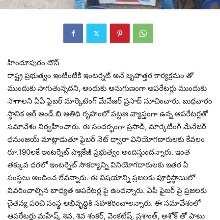
హిందూపురం టౌన్
రాష్ట్ర ప్రభుత్వం ఇంటింటికి ఇంటర్నెట్ అనే బృహత్తర కార్యక్రమం తో
ముందుకు సాగుతున్నదని, అందుకు అనుగుణంగా ఆపరేటర్లు ముందుకు
సాగాలని ఏపీ ఫైబర్ మార్కెటింగ్ మేనేజర్ ప్రసాద్ సూచించారు. బుధవారం
స్థానిక ఆర్ అండ్ బి అతిథి గృహంలో పట్టణ వ్యాప్తంగా ఉన్న ఆపరేటర్లతో
సమావేశం నిర్వహించారు. ఈ సందర్భంగా ప్రసాద్, మార్కెటింగ్ మేనేజర్
ధనుంజయ్ మాట్లాడుతూ ఫైబర్ నెట్ ద్వారా వినియోగదారులకు కేవలం
రూ.190లకే ఇంటర్నెట్ ప్యాకేజీ ప్రభుత్వం అందిస్తుందన్నారు. ఇంత
తక్కువ ధరలో ఇంటర్నెట్ సౌకర్యాన్ని వినియోగదారులకు ఇతర ఏ
సంస్థలు అందించ లేవన్నారు. ఈ విషయాన్ని ప్రజలకు పూర్తిస్థాయిలో
వివరించాల్సిన బాధ్యత ఆపరేటర్ల పై ఉందన్నారు. ఏపీ ఫైబర్ పై ప్రజలకు
చైతన్య పరిచి సంస్థ అభివృద్ధికి సహకరించాలన్నారు. ఈ సమావేశంలో
ఆపరేటర్లు మహేష్, శివ, శివ శంకర్, వెంకటేష్, ప్రశాంత్, అశోక్ తో పాటు