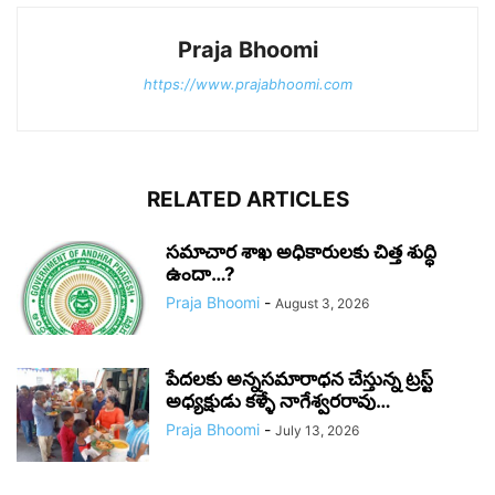
Praja Bhoomi
https://www.prajabhoomi.com
RELATED ARTICLES
సమాచార శాఖ అధికారులకు చిత్త శుద్ధి
ఉందా…?
Praja Bhoomi
-
August 3, 2026
పేదలకు అన్నసమారాధన చేస్తున్న ట్రస్ట్
అధ్యక్షుడు కళ్ళే నాగేశ్వరరావు…
Praja Bhoomi
-
July 13, 2026