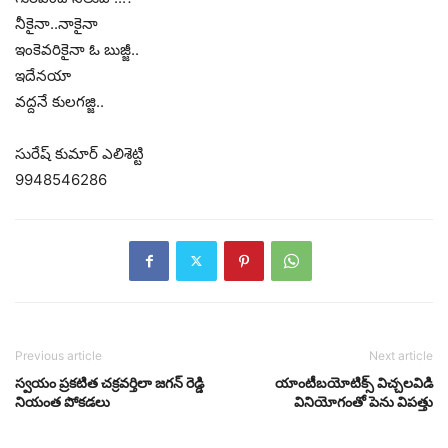
నీకైనా..నాకైనా
ఇంకెవరికైనా ఓ బుజ్జీ..
ఇదేనయా
వద్దనే కులగజ్జి..
సురేష్ కుమార్ ఎలిశెట్టి
9948546286
Previous article
Next article
స్వయం ప్రకటిత చక్రవర్తిలా జగన్ రెడ్డి
యాంటీబ‌యోటిక్స్ విచ్చ‌ల‌విడి
నియంత పోకడలు
వినియోగంతో పెను విప‌త్తు