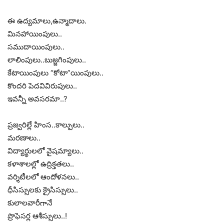
ఈ ఉద్యమాలు,ఉన్మాదాలు.
మినహాయింపులు..
సముదాయింపులు..
లాలింపులు..బుజ్జగింపులు..
కేటాయింపులు “కోటా”యింపులు..
కొందరి పెదవివిరుపులు..
ఇవన్నీ అవసరమా..?
ప్రజ్వరిల్లే హింస..కాల్పులు..
మరణాలు..
విద్యార్థులలో వైషమ్యాలు..
కళాశాలల్లో ఉద్రిక్తతలు..
వర్శిటీలలో ఆందోళనలు..
ధీసిస్సులకు క్రైసిస్సులు..
కులాలవారీగానే
ప్రొఫెసర్ల ఆశీస్సులు..!