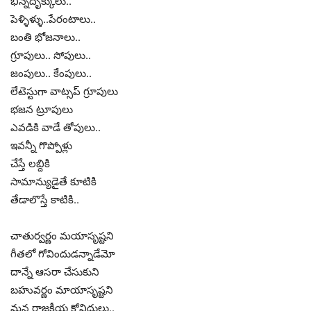
భిన్నదృక్కులు..
పెళ్ళిళ్ళు..పేరంటాలు..
బంతి భోజనాలు..
గ్రూపులు.. సోపులు..
జంపులు.. కేంపులు..
లేటెస్టుగా వాట్సప్ గ్రూపులు
భజన ట్రూపులు
ఎవడికి వాడే తోపులు..
ఇవన్నీ గొప్పోళ్లు
చేస్తే లబ్దికి
సామాన్యుడైతే కూటికి
తేడాలొస్తే కాటికి..
చాతుర్వర్ణం మయాసృష్టని
గీతలో గోవిందుడన్నాడేమో
దాన్నే ఆసరా చేసుకుని
బహువర్ణం మాయాసృష్టని
మన రాజకీయ కోవిదులు..