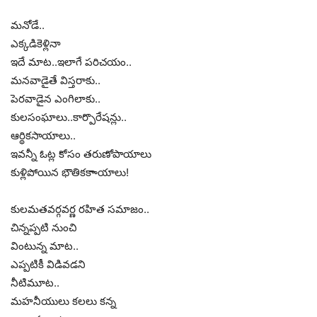
మనోడే..
ఎక్కడికెళ్లినా
ఇదే మాట..ఇలాగే పరిచయం..
మనవాడైతే విస్తరాకు..
పెరవాడైన ఎంగిలాకు..
కులసంఘాలు..కార్పొరేషన్లు..
ఆర్థికసాయాలు..
ఇవన్నీ ఓట్ల కోసం తరుణోపాయాలు
కుళ్లిపోయిన భౌతికకాాయాలు!
కులమతవర్గవర్ణ రహిత సమాజం..
చిన్నప్పటి నుంచి
వింటున్న మాట..
ఎప్పటికీ విడివడని
నీటిమూట..
మహనీయులు కలలు కన్న