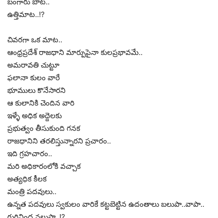
బంగారు బాట..
ఉత్తిమాట..!?
చివరగా ఒక మాట..
ఆంధ్రప్రదేశ్ రాజధాని మార్పుపైనా కులప్రభావమే..
అమరావతి చుట్టూ
ఫలానా కులం వారే
భూములు కొనేసారని
ఆ కులానికి చెందిన వారి
ఇళ్ళే అధిక అద్దెలకు
ప్రభుత్వం తీసుకుంది గనక
రాజధానిని తరలిస్తున్నారని ప్రచారం..
ఇది గ్రహచారం..
మరి అధికారంలోకి వచ్చాక
అత్యధిక కీలక
మంత్రి పదవులు..
ఉన్నత పదవులు స్వకులం వారికే కట్టబెట్టిన ఉదంతాలు బలుపా..వాపా..
గురివింద నలుపా..!?