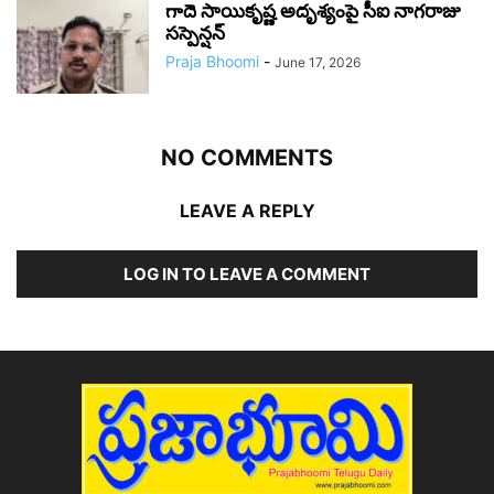
గాదె సాయికృష్ణ అదృశ్యంపై సీఐ నాగరాజు
సస్పెన్షన్
Praja Bhoomi
-
June 17, 2026
NO COMMENTS
LEAVE A REPLY
LOG IN TO LEAVE A COMMENT