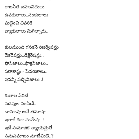
రాజనీతి బహువిదులు
ఉపకులాలు..సంకులాలు
పుట్టించి చివరికి
వ్యాకులాలు మిగిల్చారు..!
కులముంది గనకనే రిజర్వేషన్లు
డెకరేషన్లు..డిక్లేరేషన్లు..
ఫాసిజాలు..ఫాక్షనిజాలు..
పరాకాష్టగా ఫేవరిజాలు..
ఇవన్నీ పచ్చినిజాలు..!
కులాల పేరిటే
పదవుల పంపిణీ..
దామాషా అనే తమాషా
ఇలాగే కదా హమేషా..!
ఇదే సామాజిక న్యాయమైతే
సమసమాజం మాటేమిటి..?