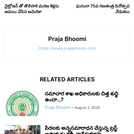
నైట్రోజన్ తో తొలిసారి మరణ శిక్షను
ఘనంగా 75వ గణతంత్ర దినోత్సవ
అమలు చేసిన అమెరికా
వేడుకలు
Praja Bhoomi
https://www.prajabhoomi.com
RELATED ARTICLES
సమాచార శాఖ అధికారులకు చిత్త శుద్ధి
ఉందా…?
Praja Bhoomi
-
August 3, 2026
పేదలకు అన్నసమారాధన చేస్తున్న ట్రస్ట్