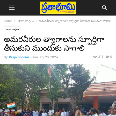
Home
తాజా వార్తలు
అమరవీరుల త్యాగాలను స్ఫూర్తిగా తీసుకుని ముందుకు సాగాలి
తాజా వార్తలు
అమరవీరుల త్యాగాలను స్ఫూర్తిగా
తీసుకుని ముందుకు సాగాలి
211
0
By
Praja Bhoomi
-
January 26, 2024