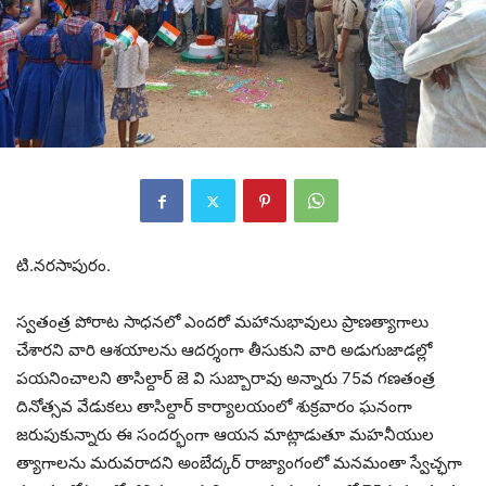
టి.నరసాపురం.
స్వతంత్ర పోరాట సాధనలో ఎందరో మహానుభావులు ప్రాణత్యాగాలు
చేశారని వారి ఆశయాలను ఆదర్శంగా తీసుకుని వారి అడుగుజాడల్లో
పయనించాలని తాసిల్దార్ జె వి సుబ్బారావు అన్నారు 75వ గణతంత్ర
దినోత్సవ వేడుకలు తాసిల్దార్ కార్యాలయంలో శుక్రవారం ఘనంగా
జరుపుకున్నారు ఈ సందర్భంగా ఆయన మాట్లాడుతూ మహనీయుల
త్యాగాలను మరువరాదని అంబేద్కర్ రాజ్యాంగంలో మనమంతా స్వేచ్ఛగా