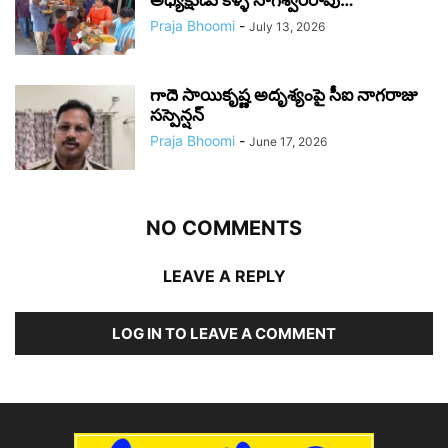
అధ్యక్షుడు కళ్ళే నాగేశ్వరరావు…
Praja Bhoomi
-
July 13, 2026
గాదె సాయికృష్ణ అదృశ్యంపై సీఐ నాగరాజు
సస్పెన్షన్
Praja Bhoomi
-
June 17, 2026
NO COMMENTS
LEAVE A REPLY
LOG IN TO LEAVE A COMMENT