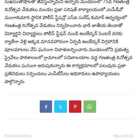
సుఖసంతోషాలతో జీవిస్తున్నామని అన్నారు మండలంలో 75వ గణతంత్ర
దినోత్సవ వేడుకలు మండల ప్రజా పరిషత్ కార్యాలయంలో ఎంపీడీవో
మంగాకుమారి స్థానిక పోలీస్ స్టేషన్లో ఎస్ఐ సురేష్ కుమార్ ఆధ్వర్యంలో
గణతంత్ర దినోత్సవ వేడుకలు నిర్వహించారు భారీ జాతీయ జెండాతో
విద్యార్థిని విద్యార్థులు పోలీస్ స్టేషన్ నుండి అంబేద్కర్ సెంటర్ వరకు
ర్యాలీగా వెళ్లి అక్కడ మానవహారంగా ఏర్పడి అంబేద్కర్ విగ్రహానికి
పూలమాలలు వేసి ఘనంగా నివాళులర్పించారు మండలంలోని ప్రభుత్వ
ప్రైవేటు పాఠశాలలలో గ్రామాలలో సచివాలయాల వద్ద గణతంత్ర దినోత్సవ
వేడుకలు ఘనంగా జరుపుకున్నారు ఈ కార్యక్రమాలలో పలువురు ప్రజా
ప్రతినిధులు సర్పంచులు ఎంపీటీసీలు అధికారులు ఉపాధ్యాయులు
పాల్గొన్నారు
Previous article
Next article