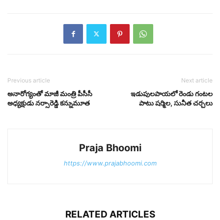
Previous article
Next article
అనారోగ్యంతో మాజీ మంత్రి పీసీసీ
ఇడుపులపాయలో రెండు గంటల
అధ్యక్షుడు నర్సారెడ్డి కన్నుమూత
పాటు షర్మిల, సునీత చర్చలు
Praja Bhoomi
https://www.prajabhoomi.com
RELATED ARTICLES