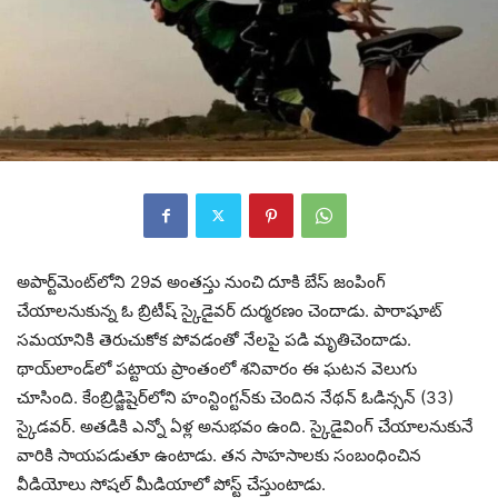
అపార్ట్‌మెంట్‌లోని 29వ అంతస్తు నుంచి దూకి బేస్ జంపింగ్
చేయాలనుకున్న ఓ బ్రిటీష్ స్కైడైవర్ దుర్మరణం చెందాడు. పారాషూట్
సమయానికి తెరుచుకోక పోవడంతో నేలపై పడి మృతిచెందాడు.
థాయ్‌లాండ్‌లో పట్టాయ ప్రాంతంలో శనివారం ఈ ఘటన వెలుగు
చూసింది. కేంబ్రిడ్జిషైర్‌లోని హంన్టింగ్టన్‌కు చెందిన నేథన్ ఓడిన్సన్ (33)
స్కైడవర్. అతడికి ఎన్నో ఏళ్ల అనుభవం ఉంది. స్కైడైవింగ్ చేయాలనుకునే
వారికి సాయపడుతూ ఉంటాడు. తన సాహసాలకు సంబంధించిన
వీడియోలు సోషల్ మీడియాలో పోస్ట్ చేస్తుంటాడు.