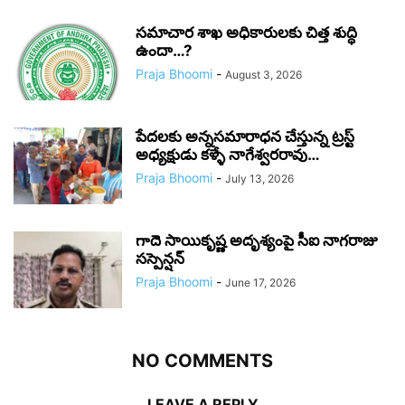
సమాచార శాఖ అధికారులకు చిత్త శుద్ధి
ఉందా…?
Praja Bhoomi
-
August 3, 2026
పేదలకు అన్నసమారాధన చేస్తున్న ట్రస్ట్
అధ్యక్షుడు కళ్ళే నాగేశ్వరరావు…
Praja Bhoomi
-
July 13, 2026
గాదె సాయికృష్ణ అదృశ్యంపై సీఐ నాగరాజు
సస్పెన్షన్
Praja Bhoomi
-
June 17, 2026
NO COMMENTS
LEAVE A REPLY