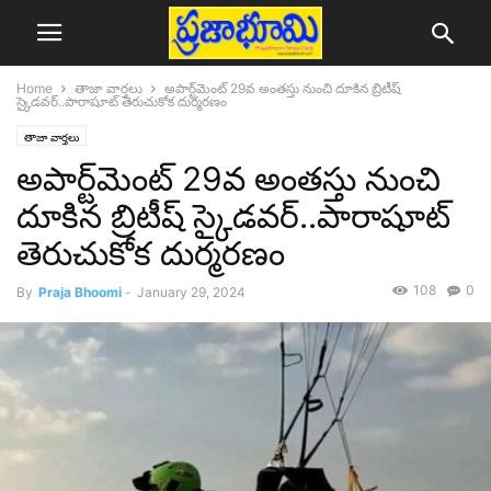
Home
తాజా వార్తలు
అపార్ట్‌మెంట్‌‌ 29వ అంతస్తు నుంచి దూకిన బ్రిటీష్
స్కైడవర్..పారాషూట్ తెరుచుకోక దుర్మరణం
తాజా వార్తలు
అపార్ట్‌మెంట్‌‌ 29వ అంతస్తు నుంచి
దూకిన బ్రిటీష్ స్కైడవర్..పారాషూట్
తెరుచుకోక దుర్మరణం
108
0
By
Praja Bhoomi
-
January 29, 2024