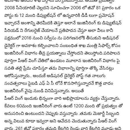
అవకాశం ఉందని శాఖ వర్గాలు పేర్కొంటున్నాయి. అయితే ప్రబుత్వం
2008 సీనియారిటీ చెల్లదని సూచించగా 2006 లో జీవో 81 ప్రకారం ఒక
పోస్టు కు 12 మంది డిప్యుటేషన్ లో ఉన్నవారికి డీడీ లుగా ప్రమోషన్
ఇచ్చారనే అంశాన్ని తెరమీదకి తెస్తూ అలానే ఇంజినీరింగ్ కు డిప్యుటేషన్
పీరియడ్ ని రేగులరైజ్ చేయాలనే ప్రతిపాదన చేస్తూ అలా వీలు కానీ
పక్షములో 2016 నుంచి సర్వీసు ను పరిగణనలోకి తీసుకుని అడిషనల్
డైరెక్టర్ గా అవకాశం కల్పించాలని సంబంధిత శాఖ మంత్రి సిఫార్స్ కోసం
ఇంజినీరింగ్ విభాగం తీవ్ర ప్రయత్నాలు చేస్తోందని తెలుస్తోంది.పరిపాలన
పూర్తిగా పీఆర్ వింగ్ చేతిలో ఉండటం మూలాన ఇంజినీరింగ్ విభాగం పై
సవతి తల్లి ప్రేమ చూపిస్తూ తమ విభాగాన్ని పూర్తిగా తొక్కి వేసినట్లు
ఆరోపిస్తున్నారు.. అందుకే అడిషనల్ డైరెక్టర్ పోస్ట్ గత నాలుగు
సంవత్సరాలు పైబడి ఎఫ్ ఏ సీ లోనే కొనసాగిస్తున్నారనే కొత్త వాదం
ఇంజినీరింగ్ వైపు నుండి వినిపిస్తున్నారు. అయితే
పీఆర్ వింగ్ ఇందుకు భిన్నంగా వారి అభిప్రాయాలను వ్యక్తం చేస్తున్నారు.
కేవలం 60మంది ఇంజినీరింగ్ వారు ఉంటే 1200 మంది తో ప్రభుత్వం తో
అనుసరించి ఉంటుందని చెప్పుకు వస్తున్నారు .తమకు మెజార్టీ సిబ్బంది
అన్న విలువ కూడా ఇవ్వరా అని ఆవేదన చెందుతున్నారు పీఆర్ వింగ్
వారు .261 జీవో ప్రకారం తమది కేటగిరి రెండు వారి కేటగిరి మూడు అని