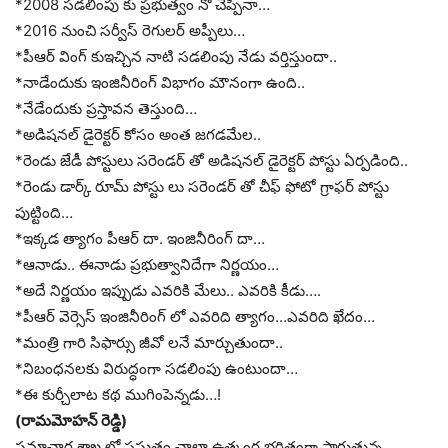
*2008 సడలింపు కు ప్రభుత్వం నో చెప్పినా…
*2016 నుంచి సర్వీస్ రెగులర్ అప్పీలు…
*పీఆర్ వింగ్ కుఇచ్చిన నాటి సడలింపు నేడు వర్తిస్తుందా..
*నాడేందుకు ఇంజినీరింగ్ విభాగం మౌనంగా ఉంది..
*నేడేందుకు ప్రస్తావన తెస్తుంది…
*అడిషనల్ డైరెక్టర్ కోసం అంత జగడమేల..
*రెండు జేడీ పోస్టులు సరెండర్ తో అడిషనల్ డైరెక్టర్ పోస్టు ఏర్పడింది..
*రెండు డార్క్ రూమ్ పోస్టు లు సరెండర్ తో చీఫ్ ఫోటో గ్రాఫర్ పోస్టు
పుట్టింది…
*ఇక్కడ త్యాగం పీఆర్ దా. ఇంజినీరింగ్ దా…
*ఆనాడు.. ఈనాడు ప్రభుత్వానిదేగా నిర్ణయం…
*అదే నిర్ణయం ఇప్పుడు ఎవరికి మేలు.. ఎవరికి కీడు….
*పీఆర్ వెర్సెస్ ఇంజినీరింగ్ లో ఎవరిది త్యాగం…ఎవరిది ఖేదం…
*మంత్రి గారి సిఫార్సు జీవో లనే మార్చుతుందా..
*నిబంధనలకు విరుద్ధంగా సడలింపు ఉంటుందా…
*ఈ కుర్చీలాట కథ ముగింపెన్నడు…!
(రామమోహన్ రెడ్డి)
సమాచార శాఖ లో ప్రస్తుతం చాలా ఉత్కంఠ భరితంగా సాగుతున్న